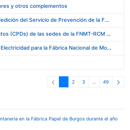
tores y otros complementos
Servicio de Calibración y Verificación Externa de los Equipos de Medición del Servicio de Prevención de la FNMT-RCM
Conexión mediante Fibra Óptica de los Centros de Proceso de Datos (CPDs) de las sedes de la FNMT-RCM de Burgos y Madrid
Contratación de acuerdo marco para el Suministro de Material de Electricidad para la Fábrica Nacional de Moneda y Timbre-Real Casa de la Moneda en su centro de trabajo de Burgos
1
2
3
...
49
Página
Página
Página
Páginas interme
Página
ontanería en la Fábrica Papel de Burgos durante el año