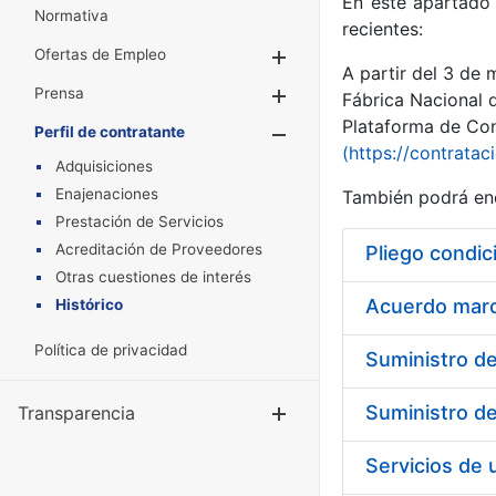
En este apartado 
Normativa
recientes:
Ofertas de Empleo
Mostrar/Ocultar
A partir del 3 de
Prensa
Mostrar/Ocultar
Fábrica Nacional 
Plataforma de Cont
Perfil de contratante
Mostrar/Oculta
(https://contratac
Adquisiciones
Enajenaciones
También podrá enc
Prestación de Servicios
Acreditación de Proveedores
Pliego condic
Otras cuestiones de interés
Acuerdo marco
Histórico
Política de privacidad
Transparencia
Mostrar/Ocul