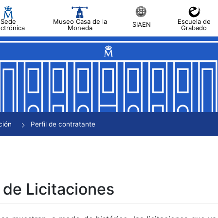
Sede
Museo Casa de la
Escuela de
SIAEN
ectrónica
Moneda
Grabado
tar
tar
tar
tar
ción
Perfil de contratante
tar
 de Licitaciones