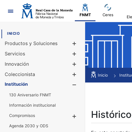
Navegación
FNMT
Ceres
El
INICIO
Productos y Soluciones
Mostrar/Ocul
Servicios
Mostrar/Ocul
Innovación
Mostrar/Ocul
Coleccionista
Mostrar/Ocul
Inicio
Institu
Institución
Mostrar/Ocul
130 Aniversario FNMT
Información institucional
Histórico
Compromisos
Mostrar/Ocultar
Agenda 2030 y ODS