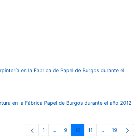
arpintería en la Fabrica de Papel de Burgos durante el
intura en la Fábrica Papel de Burgos durante el año 2012
2
1
...
9
10
11
...
19
Página
Páginas intermedias Use TAB para d
Página
Página
Página
Páginas interme
Página