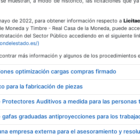
se muestran, a modo de histórico, las licitaciones que ya
 mayo de 2022, para obtener información respecto a
Licita
de Moneda y Timbre - Real Casa de la Moneda, puede acced
ratación del Sector Público accediendo en el siguiente lin
r
iondelestado.es/)
ontrar más información y algunos de los procedimientos 
iones optimización cargas compras firmado
 para la fabricación de piezas
tar