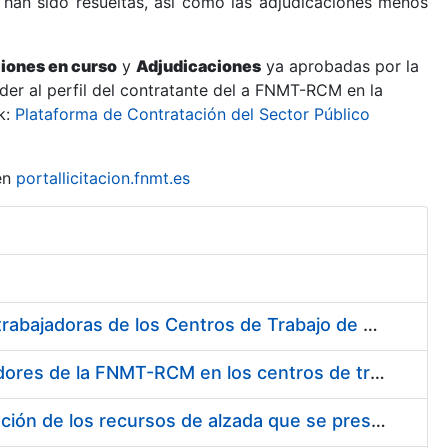
 han sido resueltas, así como las adjudicaciones menos
ciones en curso
y
Adjudicaciones
ya aprobadas por la
er al perfil del contratante del a FNMT-RCM en la
k:
Plataforma de Contratación del Sector Público
en
portallicitacion.fnmt.es
Suministro de Protectores Auditivos a medida para las personas trabajadoras de los Centros de Trabajo de Madrid y Burgos
Suministro de gafas graduadas antiproyecciones para los trabajadores de la FNMT-RCM en los centros de trabajo de Madrid y Burgos
Servicios de una empresa externa para el asesoramiento y resolución de los recursos de alzada que se presentan relacionados con procesos de selección para la FNMT-RCM