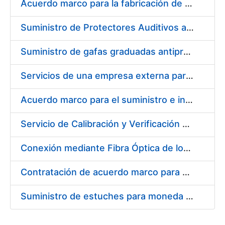
Acuerdo marco para la fabricación de piezas
Suministro de Protectores Auditivos a medida para las personas trabajadoras de los Centros de Trabajo de Madrid y Burgos
Suministro de gafas graduadas antiproyecciones para los trabajadores de la FNMT-RCM en los centros de trabajo de Madrid y Burgos
Servicios de una empresa externa para el asesoramiento y resolución de los recursos de alzada que se presentan relacionados con procesos de selección para la FNMT-RCM
Acuerdo marco para el suministro e instalación de persianas, estores y otros complementos
Servicio de Calibración y Verificación Externa de los Equipos de Medición del Servicio de Prevención de la FNMT-RCM
Conexión mediante Fibra Óptica de los Centros de Proceso de Datos (CPDs) de las sedes de la FNMT-RCM de Burgos y Madrid
Contratación de acuerdo marco para el Suministro de Material de Electricidad para la Fábrica Nacional de Moneda y Timbre-Real Casa de la Moneda en su centro de trabajo de Burgos
Suministro de estuches para moneda de 30 €