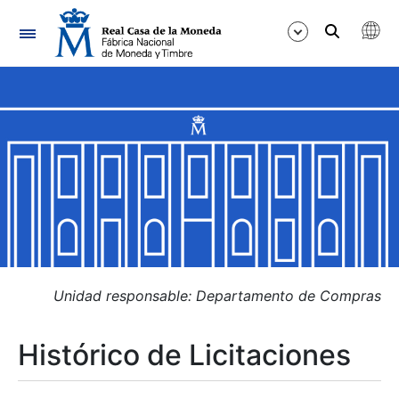
Navegación
Mostrar/Ocultar
Mostrar/Ocultar
Mostrar/Ocultar
Mostrar/Ocultar
Mostrar/Ocultar
Unidad responsable: Departamento de Compras
Histórico de Licitaciones
Mostrar/Ocultar