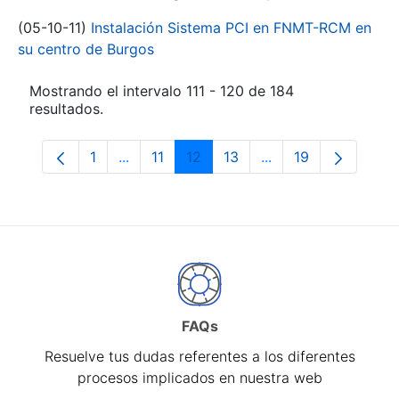
(05-10-11)
Instalación Sistema PCI en FNMT-RCM en
su centro de Burgos
Mostrando el intervalo 111 - 120 de 184
resultados.
1
...
11
12
13
...
19
Página
Páginas intermedias Use TAB para despl
Página
Página
Página
Páginas intermedia
Página
FAQs
Resuelve tus dudas referentes a los diferentes
procesos implicados en nuestra web