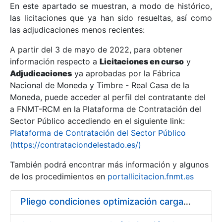
En este apartado se muestran, a modo de histórico,
las licitaciones que ya han sido resueltas, así como
Mostrar/Ocultar
las adjudicaciones menos recientes:
Mostrar/Ocultar
A partir del 3 de mayo de 2022, para obtener
información respecto a
Mostrar/Ocultar
Licitaciones en curso
y
Adjudicaciones
ya aprobadas por la Fábrica
Nacional de Moneda y Timbre - Real Casa de la
Moneda, puede acceder al perfil del contratante del
a FNMT-RCM en la Plataforma de Contratación del
Sector Público accediendo en el siguiente link:
Plataforma de Contratación del Sector Público
(https://contrataciondelestado.es/)
También podrá encontrar más información y algunos
de los procedimientos en
portallicitacion.fnmt.es
Mostrar/Ocultar
Pliego condiciones optimización cargas compras firmado