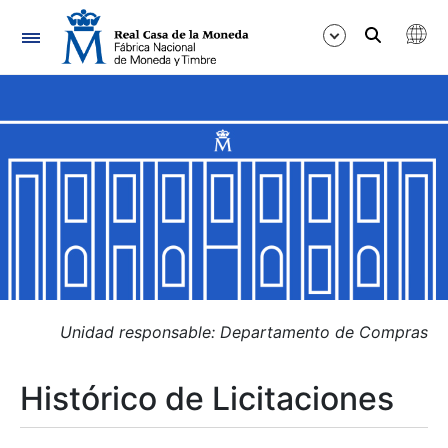
Navegación
Mostrar/Ocultar
Mostrar/Ocultar
Mostrar/Ocultar
Mostrar/Ocultar
Mostrar/Ocultar
Unidad responsable: Departamento de Compras
Histórico de Licitaciones
Mostrar/Ocultar