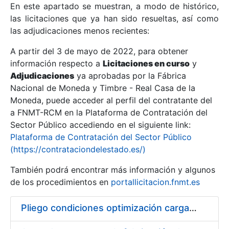
En este apartado se muestran, a modo de histórico,
las licitaciones que ya han sido resueltas, así como
Mostrar/Ocultar
las adjudicaciones menos recientes:
Mostrar/Ocultar
A partir del 3 de mayo de 2022, para obtener
información respecto a
Mostrar/Ocultar
Licitaciones en curso
y
Adjudicaciones
ya aprobadas por la Fábrica
Nacional de Moneda y Timbre - Real Casa de la
Moneda, puede acceder al perfil del contratante del
a FNMT-RCM en la Plataforma de Contratación del
Sector Público accediendo en el siguiente link:
Plataforma de Contratación del Sector Público
(https://contrataciondelestado.es/)
También podrá encontrar más información y algunos
de los procedimientos en
portallicitacion.fnmt.es
Mostrar/Ocultar
Pliego condiciones optimización cargas compras firmado