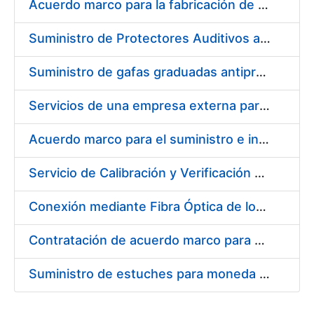
Acuerdo marco para la fabricación de piezas
Suministro de Protectores Auditivos a medida para las personas trabajadoras de los Centros de Trabajo de Madrid y Burgos
Suministro de gafas graduadas antiproyecciones para los trabajadores de la FNMT-RCM en los centros de trabajo de Madrid y Burgos
Servicios de una empresa externa para el asesoramiento y resolución de los recursos de alzada que se presentan relacionados con procesos de selección para la FNMT-RCM
Acuerdo marco para el suministro e instalación de persianas, estores y otros complementos
Servicio de Calibración y Verificación Externa de los Equipos de Medición del Servicio de Prevención de la FNMT-RCM
Conexión mediante Fibra Óptica de los Centros de Proceso de Datos (CPDs) de las sedes de la FNMT-RCM de Burgos y Madrid
Contratación de acuerdo marco para el Suministro de Material de Electricidad para la Fábrica Nacional de Moneda y Timbre-Real Casa de la Moneda en su centro de trabajo de Burgos
Suministro de estuches para moneda de 30 €