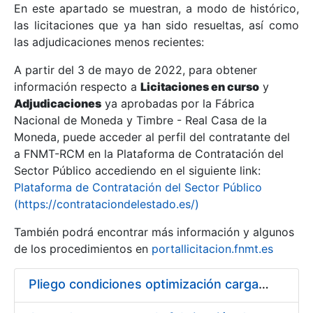
En este apartado se muestran, a modo de histórico,
las licitaciones que ya han sido resueltas, así como
Mostrar/Ocultar
las adjudicaciones menos recientes:
Mostrar/Ocultar
A partir del 3 de mayo de 2022, para obtener
información respecto a
Mostrar/Ocultar
Licitaciones en curso
y
Adjudicaciones
ya aprobadas por la Fábrica
Nacional de Moneda y Timbre - Real Casa de la
Moneda, puede acceder al perfil del contratante del
a FNMT-RCM en la Plataforma de Contratación del
Sector Público accediendo en el siguiente link:
Plataforma de Contratación del Sector Público
(https://contrataciondelestado.es/)
También podrá encontrar más información y algunos
de los procedimientos en
portallicitacion.fnmt.es
Mostrar/Ocultar
Pliego condiciones optimización cargas compras firmado