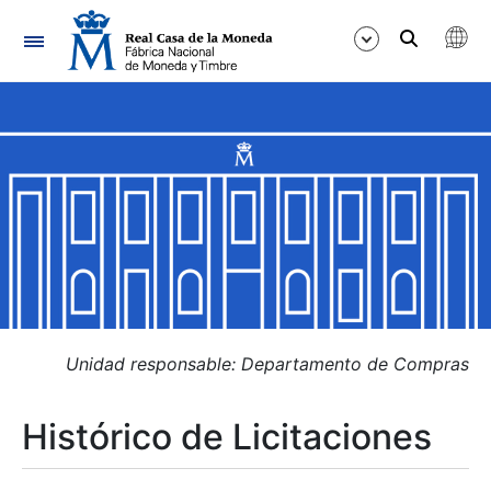
Navegación
Mostrar/Ocultar
Mostrar/Ocultar
Mostrar/Ocultar
Mostrar/Ocultar
Mostrar/Ocultar
Unidad responsable: Departamento de Compras
Histórico de Licitaciones
Mostrar/Ocultar