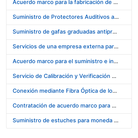
Acuerdo marco para la fabricación de piezas
Suministro de Protectores Auditivos a medida para las personas trabajadoras de los Centros de Trabajo de Madrid y Burgos
Suministro de gafas graduadas antiproyecciones para los trabajadores de la FNMT-RCM en los centros de trabajo de Madrid y Burgos
Servicios de una empresa externa para el asesoramiento y resolución de los recursos de alzada que se presentan relacionados con procesos de selección para la FNMT-RCM
Acuerdo marco para el suministro e instalación de persianas, estores y otros complementos
Servicio de Calibración y Verificación Externa de los Equipos de Medición del Servicio de Prevención de la FNMT-RCM
Conexión mediante Fibra Óptica de los Centros de Proceso de Datos (CPDs) de las sedes de la FNMT-RCM de Burgos y Madrid
Contratación de acuerdo marco para el Suministro de Material de Electricidad para la Fábrica Nacional de Moneda y Timbre-Real Casa de la Moneda en su centro de trabajo de Burgos
Suministro de estuches para moneda de 30 €