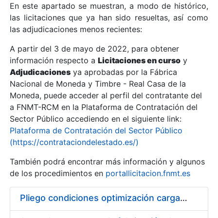
En este apartado se muestran, a modo de histórico,
las licitaciones que ya han sido resueltas, así como
Mostrar/Ocultar
las adjudicaciones menos recientes:
Mostrar/Ocultar
A partir del 3 de mayo de 2022, para obtener
información respecto a
Mostrar/Ocultar
Licitaciones en curso
y
Adjudicaciones
ya aprobadas por la Fábrica
Nacional de Moneda y Timbre - Real Casa de la
Moneda, puede acceder al perfil del contratante del
a FNMT-RCM en la Plataforma de Contratación del
Sector Público accediendo en el siguiente link:
Plataforma de Contratación del Sector Público
(https://contrataciondelestado.es/)
También podrá encontrar más información y algunos
de los procedimientos en
portallicitacion.fnmt.es
Mostrar/Ocultar
Pliego condiciones optimización cargas compras firmado