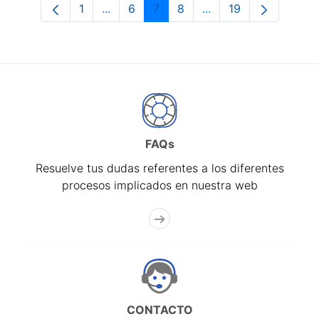
1
...
6
7
8
...
19
Página
Páginas intermedias Use TAB para desp
Página
Página
Página
Páginas intermedias 
Página
FAQs
Resuelve tus dudas referentes a los diferentes
procesos implicados en nuestra web
CONTACTO