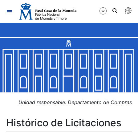
Navegación
Mostrar/Ocultar
Mostrar/Ocultar
Mostrar/Ocultar
Mostrar/Ocultar
Mostrar/Ocultar
Unidad responsable: Departamento de Compras
Histórico de Licitaciones
Mostrar/Ocultar