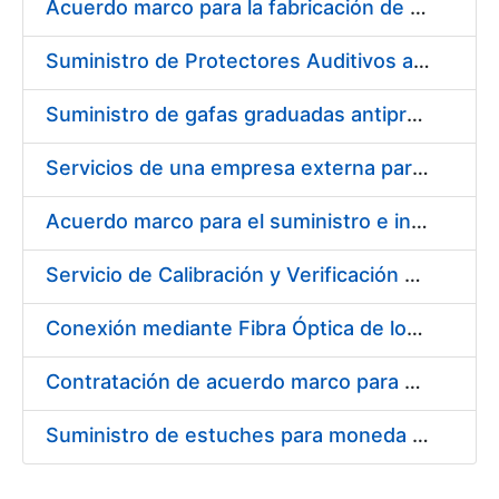
Acuerdo marco para la fabricación de piezas
Suministro de Protectores Auditivos a medida para las personas trabajadoras de los Centros de Trabajo de Madrid y Burgos
Suministro de gafas graduadas antiproyecciones para los trabajadores de la FNMT-RCM en los centros de trabajo de Madrid y Burgos
Servicios de una empresa externa para el asesoramiento y resolución de los recursos de alzada que se presentan relacionados con procesos de selección para la FNMT-RCM
Acuerdo marco para el suministro e instalación de persianas, estores y otros complementos
Servicio de Calibración y Verificación Externa de los Equipos de Medición del Servicio de Prevención de la FNMT-RCM
Conexión mediante Fibra Óptica de los Centros de Proceso de Datos (CPDs) de las sedes de la FNMT-RCM de Burgos y Madrid
Contratación de acuerdo marco para el Suministro de Material de Electricidad para la Fábrica Nacional de Moneda y Timbre-Real Casa de la Moneda en su centro de trabajo de Burgos
Suministro de estuches para moneda de 30 €