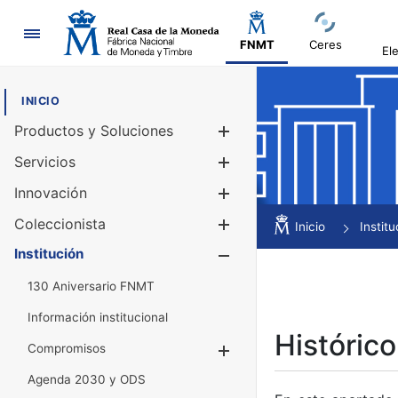
Navegación
FNMT
Ceres
El
INICIO
Productos y Soluciones
Mostrar/Ocul
Servicios
Mostrar/Ocul
Innovación
Mostrar/Ocul
Coleccionista
Mostrar/Ocul
Inicio
Institu
Institución
Mostrar/Ocul
130 Aniversario FNMT
Información institucional
Histórico
Compromisos
Mostrar/Ocultar
Agenda 2030 y ODS