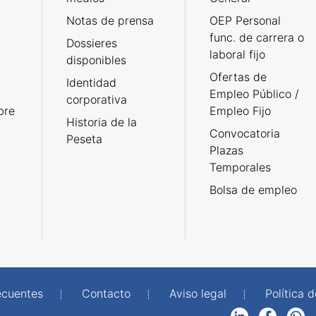
Notas de prensa
OEP Personal
func. de carrera o
Dossieres
laboral fijo
disponibles
Ofertas de
Identidad
Empleo Público /
corporativa
bre
Empleo Fijo
Historia de la
Convocatoria
Peseta
Plazas
Temporales
Bolsa de empleo
ecuentes
Contacto
Aviso legal
Política 