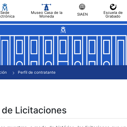
Sede
Museo Casa de la
Escuela de
SIAEN
ectrónica
Moneda
Grabado
tar
tar
tar
tar
ción
Perfil de contratante
tar
 de Licitaciones