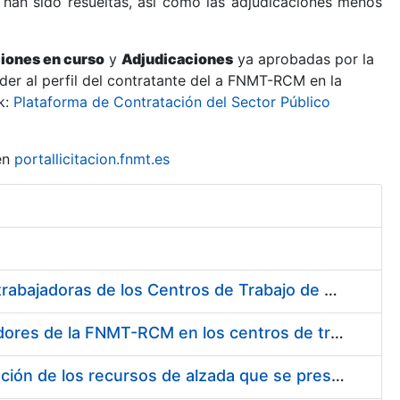
 han sido resueltas, así como las adjudicaciones menos
ciones en curso
y
Adjudicaciones
ya aprobadas por la
er al perfil del contratante del a FNMT-RCM en la
k:
Plataforma de Contratación del Sector Público
en
portallicitacion.fnmt.es
Suministro de Protectores Auditivos a medida para las personas trabajadoras de los Centros de Trabajo de Madrid y Burgos
Suministro de gafas graduadas antiproyecciones para los trabajadores de la FNMT-RCM en los centros de trabajo de Madrid y Burgos
Servicios de una empresa externa para el asesoramiento y resolución de los recursos de alzada que se presentan relacionados con procesos de selección para la FNMT-RCM