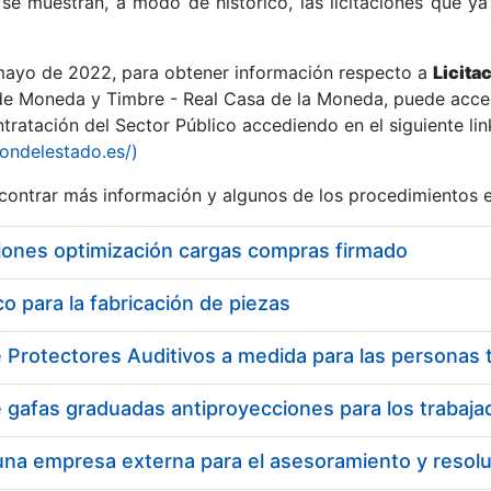
se muestran, a modo de histórico, las licitaciones que ya
 mayo de 2022, para obtener información respecto a
Licita
de Moneda y Timbre - Real Casa de la Moneda, puede acced
ratación del Sector Público accediendo en el siguiente lin
r
iondelestado.es/)
ontrar más información y algunos de los procedimientos 
iones optimización cargas compras firmado
 para la fabricación de piezas
tar