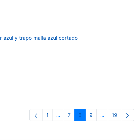
r azul y trapo malla azul cortado
1
...
7
8
9
...
19
Página
Páginas intermedias Use TAB para 
Página
Página
Página
Páginas interme
Página