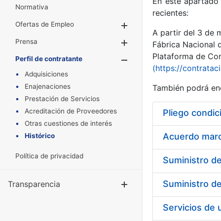
En este apartado 
Normativa
recientes:
Ofertas de Empleo
Mostrar/Ocultar
A partir del 3 de
Prensa
Mostrar/Ocultar
Fábrica Nacional 
Plataforma de Cont
Perfil de contratante
Mostrar/Oculta
(https://contratac
Adquisiciones
Enajenaciones
También podrá enc
Prestación de Servicios
Acreditación de Proveedores
Pliego condic
Otras cuestiones de interés
Acuerdo marco
Histórico
Política de privacidad
Transparencia
Mostrar/Ocul