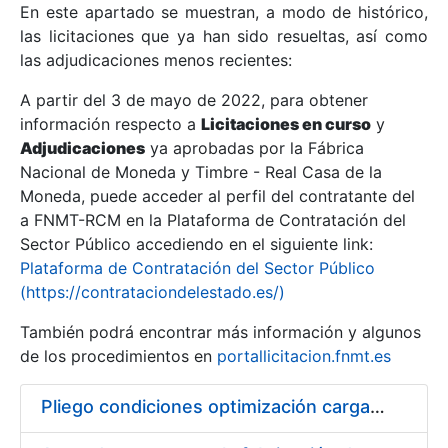
En este apartado se muestran, a modo de histórico,
las licitaciones que ya han sido resueltas, así como
Mostrar/Ocultar
las adjudicaciones menos recientes:
Mostrar/Ocultar
A partir del 3 de mayo de 2022, para obtener
información respecto a
Mostrar/Ocultar
Licitaciones en curso
y
Adjudicaciones
ya aprobadas por la Fábrica
Nacional de Moneda y Timbre - Real Casa de la
Moneda, puede acceder al perfil del contratante del
a FNMT-RCM en la Plataforma de Contratación del
Sector Público accediendo en el siguiente link:
Plataforma de Contratación del Sector Público
(https://contrataciondelestado.es/)
También podrá encontrar más información y algunos
de los procedimientos en
portallicitacion.fnmt.es
Mostrar/Ocultar
Pliego condiciones optimización cargas compras firmado