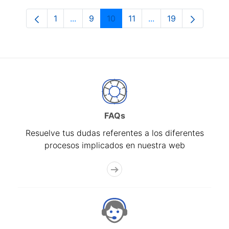
1
...
9
10
11
...
19
Página
Páginas intermedias Use TAB para despl
Página
Página
Página
Páginas intermedias
Página
FAQs
Resuelve tus dudas referentes a los diferentes
procesos implicados en nuestra web