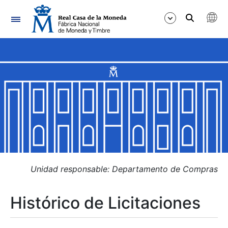
Navegación
Mostrar/Ocultar
Mostrar/Ocultar
Mostrar/Ocultar
Mostrar/Ocultar
Mostrar/Ocultar
Unidad responsable: Departamento de Compras
Histórico de Licitaciones
Mostrar/Ocultar