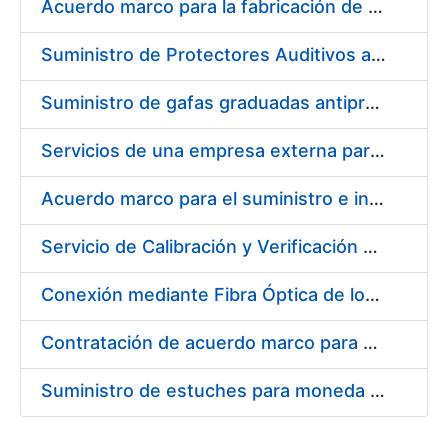
Acuerdo marco para la fabricación de piezas
Suministro de Protectores Auditivos a medida para las personas trabajadoras de los Centros de Trabajo de Madrid y Burgos
Suministro de gafas graduadas antiproyecciones para los trabajadores de la FNMT-RCM en los centros de trabajo de Madrid y Burgos
Servicios de una empresa externa para el asesoramiento y resolución de los recursos de alzada que se presentan relacionados con procesos de selección para la FNMT-RCM
Acuerdo marco para el suministro e instalación de persianas, estores y otros complementos
Servicio de Calibración y Verificación Externa de los Equipos de Medición del Servicio de Prevención de la FNMT-RCM
Conexión mediante Fibra Óptica de los Centros de Proceso de Datos (CPDs) de las sedes de la FNMT-RCM de Burgos y Madrid
Contratación de acuerdo marco para el Suministro de Material de Electricidad para la Fábrica Nacional de Moneda y Timbre-Real Casa de la Moneda en su centro de trabajo de Burgos
Suministro de estuches para moneda de 30 €