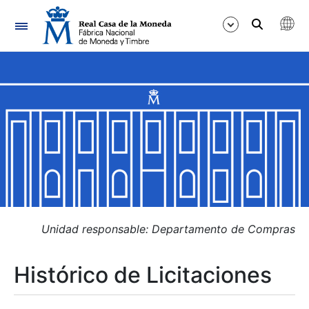
Navegación
Mostrar/Ocultar
Mostrar/Ocultar
Mostrar/Ocultar
Mostrar/Ocultar
Mostrar/Ocultar
Unidad responsable: Departamento de Compras
Histórico de Licitaciones
Mostrar/Ocultar