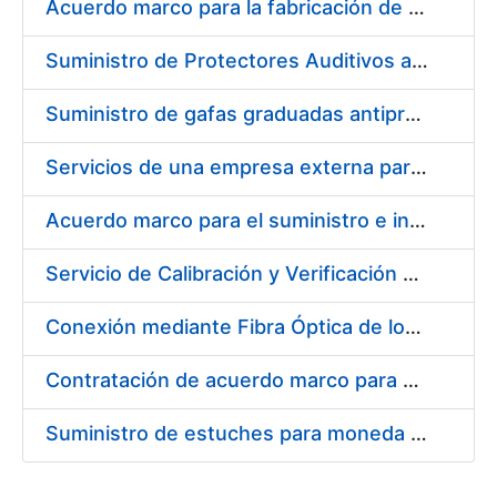
Acuerdo marco para la fabricación de piezas
Suministro de Protectores Auditivos a medida para las personas trabajadoras de los Centros de Trabajo de Madrid y Burgos
Suministro de gafas graduadas antiproyecciones para los trabajadores de la FNMT-RCM en los centros de trabajo de Madrid y Burgos
Servicios de una empresa externa para el asesoramiento y resolución de los recursos de alzada que se presentan relacionados con procesos de selección para la FNMT-RCM
Acuerdo marco para el suministro e instalación de persianas, estores y otros complementos
Servicio de Calibración y Verificación Externa de los Equipos de Medición del Servicio de Prevención de la FNMT-RCM
Conexión mediante Fibra Óptica de los Centros de Proceso de Datos (CPDs) de las sedes de la FNMT-RCM de Burgos y Madrid
Contratación de acuerdo marco para el Suministro de Material de Electricidad para la Fábrica Nacional de Moneda y Timbre-Real Casa de la Moneda en su centro de trabajo de Burgos
Suministro de estuches para moneda de 30 €