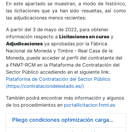
En este apartado se muestran, a modo de histórico,
las licitaciones que ya han sido resueltas, así como
Mostrar/Ocultar
las adjudicaciones menos recientes:
Mostrar/Ocultar
A partir del 3 de mayo de 2022, para obtener
información respecto a
Mostrar/Ocultar
Licitaciones en curso
y
Adjudicaciones
ya aprobadas por la Fábrica
Nacional de Moneda y Timbre - Real Casa de la
Moneda, puede acceder al perfil del contratante del
a FNMT-RCM en la Plataforma de Contratación del
Sector Público accediendo en el siguiente link:
Plataforma de Contratación del Sector Público
(https://contrataciondelestado.es/)
También podrá encontrar más información y algunos
de los procedimientos en
portallicitacion.fnmt.es
Mostrar/Ocultar
Pliego condiciones optimización cargas compras firmado