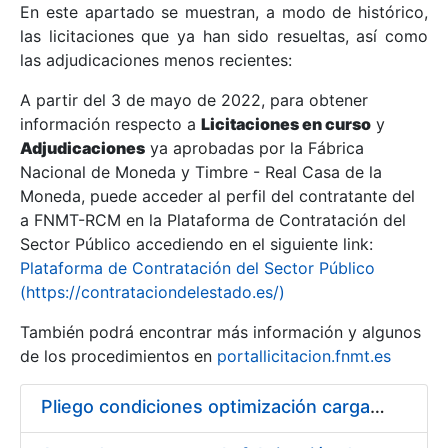
En este apartado se muestran, a modo de histórico,
las licitaciones que ya han sido resueltas, así como
Mostrar/Ocultar
las adjudicaciones menos recientes:
Mostrar/Ocultar
A partir del 3 de mayo de 2022, para obtener
información respecto a
Mostrar/Ocultar
Licitaciones en curso
y
Adjudicaciones
ya aprobadas por la Fábrica
Nacional de Moneda y Timbre - Real Casa de la
Moneda, puede acceder al perfil del contratante del
a FNMT-RCM en la Plataforma de Contratación del
Sector Público accediendo en el siguiente link:
Plataforma de Contratación del Sector Público
(https://contrataciondelestado.es/)
También podrá encontrar más información y algunos
de los procedimientos en
portallicitacion.fnmt.es
Mostrar/Ocultar
Pliego condiciones optimización cargas compras firmado