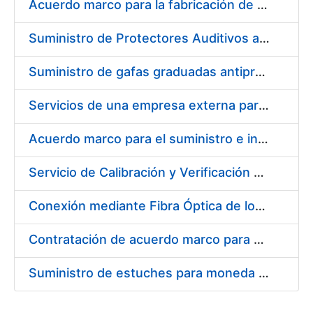
Acuerdo marco para la fabricación de piezas
Suministro de Protectores Auditivos a medida para las personas trabajadoras de los Centros de Trabajo de Madrid y Burgos
Suministro de gafas graduadas antiproyecciones para los trabajadores de la FNMT-RCM en los centros de trabajo de Madrid y Burgos
Servicios de una empresa externa para el asesoramiento y resolución de los recursos de alzada que se presentan relacionados con procesos de selección para la FNMT-RCM
Acuerdo marco para el suministro e instalación de persianas, estores y otros complementos
Servicio de Calibración y Verificación Externa de los Equipos de Medición del Servicio de Prevención de la FNMT-RCM
Conexión mediante Fibra Óptica de los Centros de Proceso de Datos (CPDs) de las sedes de la FNMT-RCM de Burgos y Madrid
Contratación de acuerdo marco para el Suministro de Material de Electricidad para la Fábrica Nacional de Moneda y Timbre-Real Casa de la Moneda en su centro de trabajo de Burgos
Suministro de estuches para moneda de 30 €