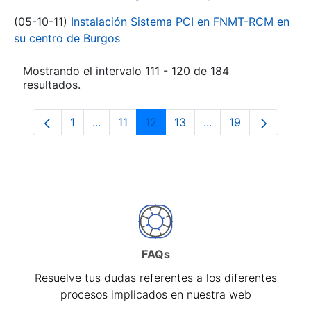
(05-10-11)
Instalación Sistema PCI en FNMT-RCM en
su centro de Burgos
Mostrando el intervalo 111 - 120 de 184
resultados.
1
...
11
12
13
...
19
Página
Páginas intermedias Use TAB para despl
Página
Página
Página
Páginas intermedia
Página
FAQs
Resuelve tus dudas referentes a los diferentes
procesos implicados en nuestra web