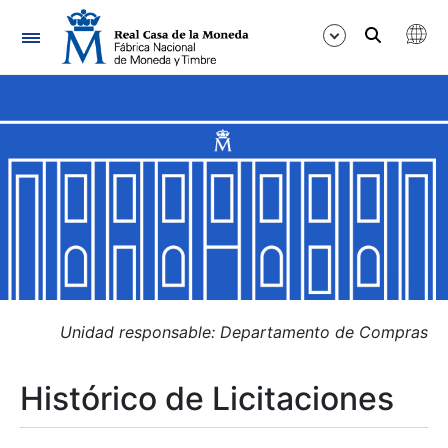
Navegación
Mostrar/Ocultar
Mostrar/Ocultar
Mostrar/Ocultar
Mostrar/Ocultar
Mostrar/Ocultar
Unidad responsable: Departamento de Compras
Histórico de Licitaciones
Mostrar/Ocultar