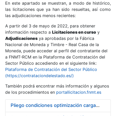
En este apartado se muestran, a modo de histórico,
las licitaciones que ya han sido resueltas, así como
Mostrar/Ocultar
las adjudicaciones menos recientes:
Mostrar/Ocultar
A partir del 3 de mayo de 2022, para obtener
información respecto a
Mostrar/Ocultar
Licitaciones en curso
y
Adjudicaciones
ya aprobadas por la Fábrica
Nacional de Moneda y Timbre - Real Casa de la
Moneda, puede acceder al perfil del contratante del
a FNMT-RCM en la Plataforma de Contratación del
Sector Público accediendo en el siguiente link:
Plataforma de Contratación del Sector Público
(https://contrataciondelestado.es/)
También podrá encontrar más información y algunos
de los procedimientos en
portallicitacion.fnmt.es
Mostrar/Ocultar
Pliego condiciones optimización cargas compras firmado