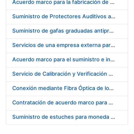
Acuerdo marco para la fabricación de piezas
Suministro de Protectores Auditivos a medida para las personas trabajadoras de los Centros de Trabajo de Madrid y Burgos
Suministro de gafas graduadas antiproyecciones para los trabajadores de la FNMT-RCM en los centros de trabajo de Madrid y Burgos
Servicios de una empresa externa para el asesoramiento y resolución de los recursos de alzada que se presentan relacionados con procesos de selección para la FNMT-RCM
Acuerdo marco para el suministro e instalación de persianas, estores y otros complementos
Servicio de Calibración y Verificación Externa de los Equipos de Medición del Servicio de Prevención de la FNMT-RCM
Conexión mediante Fibra Óptica de los Centros de Proceso de Datos (CPDs) de las sedes de la FNMT-RCM de Burgos y Madrid
Contratación de acuerdo marco para el Suministro de Material de Electricidad para la Fábrica Nacional de Moneda y Timbre-Real Casa de la Moneda en su centro de trabajo de Burgos
Suministro de estuches para moneda de 30 €