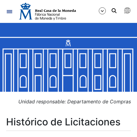
Navegación
Mostrar/Ocultar
Mostrar/Ocultar
Mostrar/Ocultar
Mostrar/Ocultar
Mostrar/Ocultar
Unidad responsable: Departamento de Compras
Histórico de Licitaciones
Mostrar/Ocultar