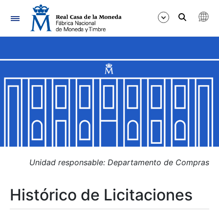
Navegación
Mostrar/Ocultar
Mostrar/Ocultar
Mostrar/Ocultar
Mostrar/Ocultar
Mostrar/Ocultar
Unidad responsable: Departamento de Compras
Histórico de Licitaciones
Mostrar/Ocultar