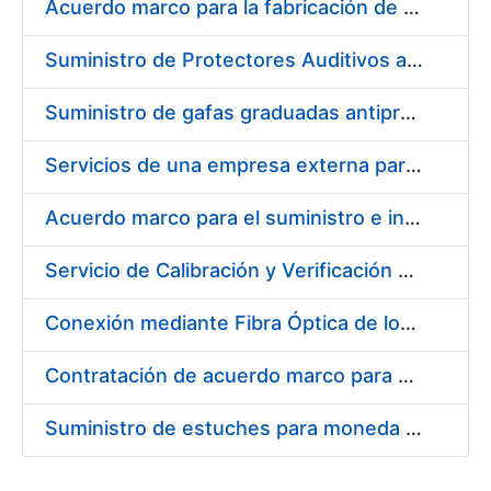
Acuerdo marco para la fabricación de piezas
Suministro de Protectores Auditivos a medida para las personas trabajadoras de los Centros de Trabajo de Madrid y Burgos
Suministro de gafas graduadas antiproyecciones para los trabajadores de la FNMT-RCM en los centros de trabajo de Madrid y Burgos
Servicios de una empresa externa para el asesoramiento y resolución de los recursos de alzada que se presentan relacionados con procesos de selección para la FNMT-RCM
Acuerdo marco para el suministro e instalación de persianas, estores y otros complementos
Servicio de Calibración y Verificación Externa de los Equipos de Medición del Servicio de Prevención de la FNMT-RCM
Conexión mediante Fibra Óptica de los Centros de Proceso de Datos (CPDs) de las sedes de la FNMT-RCM de Burgos y Madrid
Contratación de acuerdo marco para el Suministro de Material de Electricidad para la Fábrica Nacional de Moneda y Timbre-Real Casa de la Moneda en su centro de trabajo de Burgos
Suministro de estuches para moneda de 30 €