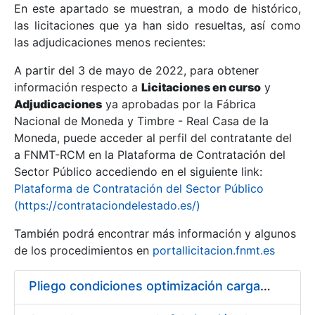
En este apartado se muestran, a modo de histórico,
las licitaciones que ya han sido resueltas, así como
Mostrar/Ocultar
las adjudicaciones menos recientes:
Mostrar/Ocultar
A partir del 3 de mayo de 2022, para obtener
información respecto a
Mostrar/Ocultar
Licitaciones en curso
y
Adjudicaciones
ya aprobadas por la Fábrica
Nacional de Moneda y Timbre - Real Casa de la
Moneda, puede acceder al perfil del contratante del
a FNMT-RCM en la Plataforma de Contratación del
Sector Público accediendo en el siguiente link:
Plataforma de Contratación del Sector Público
(https://contrataciondelestado.es/)
También podrá encontrar más información y algunos
de los procedimientos en
portallicitacion.fnmt.es
Mostrar/Ocultar
Pliego condiciones optimización cargas compras firmado