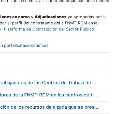
 han sido resueltas, así como las adjudicaciones menos
ciones en curso
y
Adjudicaciones
ya aprobadas por la
er al perfil del contratante del a FNMT-RCM en la
k:
Plataforma de Contratación del Sector Público
en
portallicitacion.fnmt.es
Suministro de Protectores Auditivos a medida para las personas trabajadoras de los Centros de Trabajo de Madrid y Burgos
Suministro de gafas graduadas antiproyecciones para los trabajadores de la FNMT-RCM en los centros de trabajo de Madrid y Burgos
Servicios de una empresa externa para el asesoramiento y resolución de los recursos de alzada que se presentan relacionados con procesos de selección para la FNMT-RCM