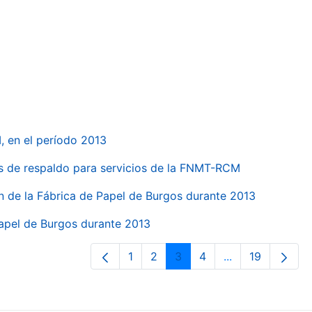
, en el período 2013
s de respaldo para servicios de la FNMT-RCM
n de la Fábrica de Papel de Burgos durante 2013
Papel de Burgos durante 2013
1
2
3
4
...
19
Página
Página
Página
Página
Páginas interme
Página