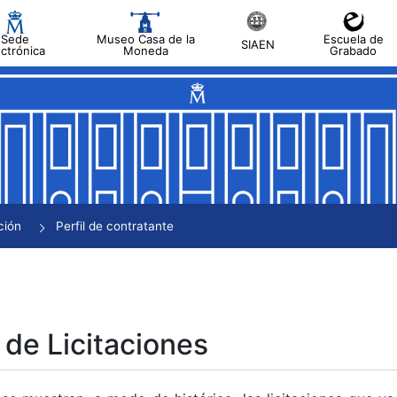
Sede
Museo Casa de la
Escuela de
SIAEN
ectrónica
Moneda
Grabado
tar
tar
tar
tar
ción
Perfil de contratante
tar
 de Licitaciones