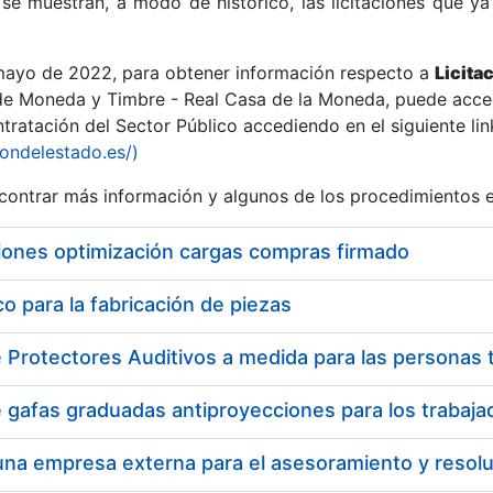
se muestran, a modo de histórico, las licitaciones que ya
 mayo de 2022, para obtener información respecto a
Licita
de Moneda y Timbre - Real Casa de la Moneda, puede acced
ratación del Sector Público accediendo en el siguiente lin
r
iondelestado.es/)
ontrar más información y algunos de los procedimientos 
iones optimización cargas compras firmado
 para la fabricación de piezas
tar