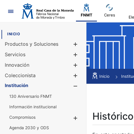
Navegación
FNMT
Ceres
El
INICIO
Productos y Soluciones
Mostrar/Ocul
Servicios
Mostrar/Ocul
Innovación
Mostrar/Ocul
Coleccionista
Mostrar/Ocul
Inicio
Institu
Institución
Mostrar/Ocul
130 Aniversario FNMT
Información institucional
Histórico
Compromisos
Mostrar/Ocultar
Agenda 2030 y ODS