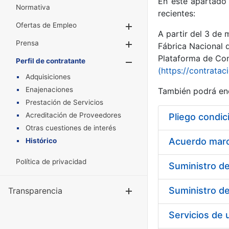
En este apartado 
Normativa
recientes:
Ofertas de Empleo
Mostrar/Ocultar
A partir del 3 de
Prensa
Mostrar/Ocultar
Fábrica Nacional 
Plataforma de Cont
Perfil de contratante
Mostrar/Oculta
(https://contratac
Adquisiciones
Enajenaciones
También podrá enc
Prestación de Servicios
Acreditación de Proveedores
Pliego condic
Otras cuestiones de interés
Acuerdo marco
Histórico
Política de privacidad
Transparencia
Mostrar/Ocul