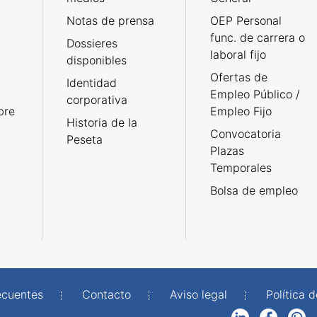
Notas de prensa
OEP Personal
func. de carrera o
Dossieres
laboral fijo
disponibles
Ofertas de
Identidad
Empleo Público /
corporativa
bre
Empleo Fijo
Historia de la
Convocatoria
Peseta
Plazas
Temporales
Bolsa de empleo
ecuentes
Contacto
Aviso legal
Política 