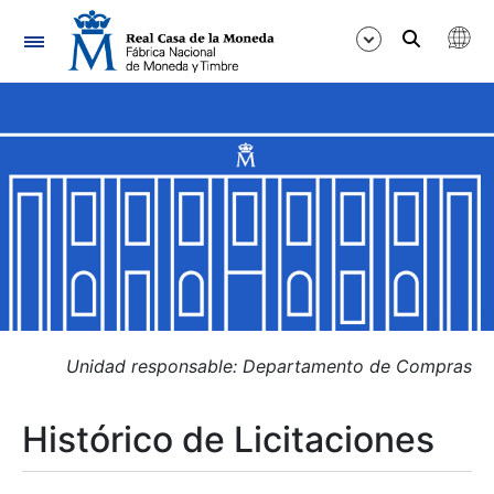
Navegación
Mostrar/Ocultar
Mostrar/Ocultar
Mostrar/Ocultar
Mostrar/Ocultar
Mostrar/Ocultar
Unidad responsable: Departamento de Compras
Histórico de Licitaciones
Mostrar/Ocultar