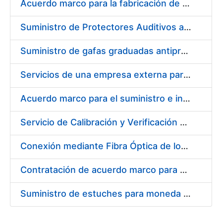
Acuerdo marco para la fabricación de piezas
Suministro de Protectores Auditivos a medida para las personas trabajadoras de los Centros de Trabajo de Madrid y Burgos
Suministro de gafas graduadas antiproyecciones para los trabajadores de la FNMT-RCM en los centros de trabajo de Madrid y Burgos
Servicios de una empresa externa para el asesoramiento y resolución de los recursos de alzada que se presentan relacionados con procesos de selección para la FNMT-RCM
Acuerdo marco para el suministro e instalación de persianas, estores y otros complementos
Servicio de Calibración y Verificación Externa de los Equipos de Medición del Servicio de Prevención de la FNMT-RCM
Conexión mediante Fibra Óptica de los Centros de Proceso de Datos (CPDs) de las sedes de la FNMT-RCM de Burgos y Madrid
Contratación de acuerdo marco para el Suministro de Material de Electricidad para la Fábrica Nacional de Moneda y Timbre-Real Casa de la Moneda en su centro de trabajo de Burgos
Suministro de estuches para moneda de 30 €