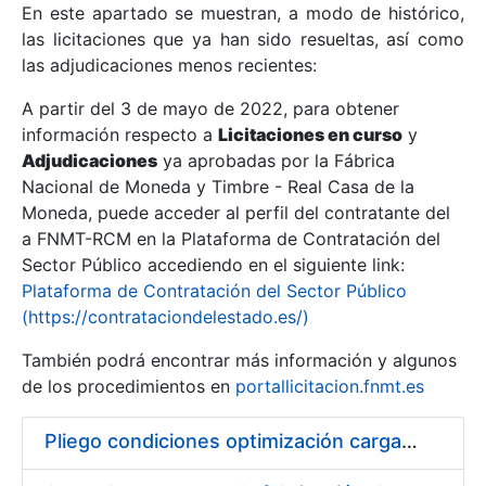
En este apartado se muestran, a modo de histórico,
las licitaciones que ya han sido resueltas, así como
Mostrar/Ocultar
las adjudicaciones menos recientes:
Mostrar/Ocultar
A partir del 3 de mayo de 2022, para obtener
información respecto a
Mostrar/Ocultar
Licitaciones en curso
y
Adjudicaciones
ya aprobadas por la Fábrica
Nacional de Moneda y Timbre - Real Casa de la
Moneda, puede acceder al perfil del contratante del
a FNMT-RCM en la Plataforma de Contratación del
Sector Público accediendo en el siguiente link:
Plataforma de Contratación del Sector Público
(https://contrataciondelestado.es/)
También podrá encontrar más información y algunos
de los procedimientos en
portallicitacion.fnmt.es
Mostrar/Ocultar
Pliego condiciones optimización cargas compras firmado