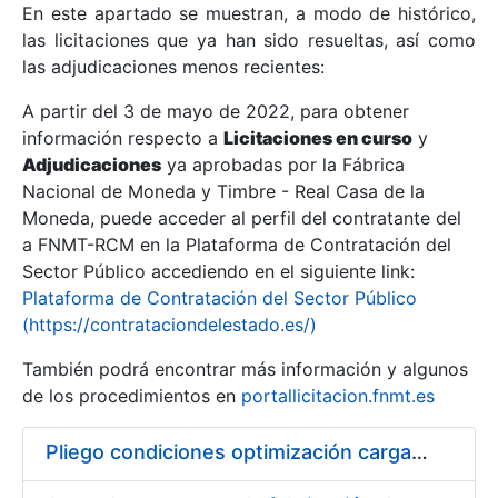
En este apartado se muestran, a modo de histórico,
las licitaciones que ya han sido resueltas, así como
Mostrar/Ocultar
las adjudicaciones menos recientes:
Mostrar/Ocultar
A partir del 3 de mayo de 2022, para obtener
información respecto a
Mostrar/Ocultar
Licitaciones en curso
y
Adjudicaciones
ya aprobadas por la Fábrica
Nacional de Moneda y Timbre - Real Casa de la
Moneda, puede acceder al perfil del contratante del
a FNMT-RCM en la Plataforma de Contratación del
Sector Público accediendo en el siguiente link:
Plataforma de Contratación del Sector Público
(https://contrataciondelestado.es/)
También podrá encontrar más información y algunos
de los procedimientos en
portallicitacion.fnmt.es
Mostrar/Ocultar
Pliego condiciones optimización cargas compras firmado