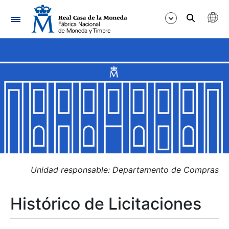
Navegación
Mostrar/Ocultar
Mostrar/Ocultar
Mostrar/Ocultar
Mostrar/Ocultar
Mostrar/Ocultar
Unidad responsable: Departamento de Compras
Histórico de Licitaciones
Mostrar/Ocultar