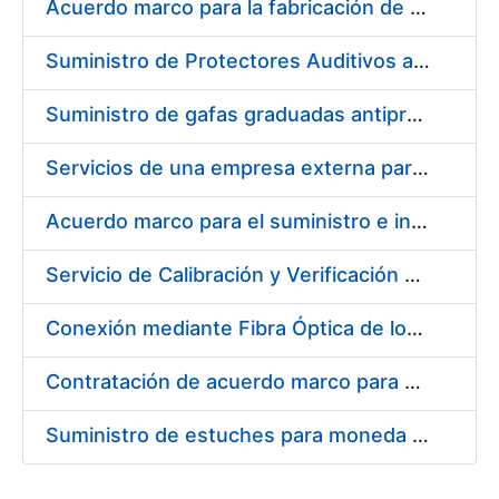
Acuerdo marco para la fabricación de piezas
Suministro de Protectores Auditivos a medida para las personas trabajadoras de los Centros de Trabajo de Madrid y Burgos
Suministro de gafas graduadas antiproyecciones para los trabajadores de la FNMT-RCM en los centros de trabajo de Madrid y Burgos
Servicios de una empresa externa para el asesoramiento y resolución de los recursos de alzada que se presentan relacionados con procesos de selección para la FNMT-RCM
Acuerdo marco para el suministro e instalación de persianas, estores y otros complementos
Servicio de Calibración y Verificación Externa de los Equipos de Medición del Servicio de Prevención de la FNMT-RCM
Conexión mediante Fibra Óptica de los Centros de Proceso de Datos (CPDs) de las sedes de la FNMT-RCM de Burgos y Madrid
Contratación de acuerdo marco para el Suministro de Material de Electricidad para la Fábrica Nacional de Moneda y Timbre-Real Casa de la Moneda en su centro de trabajo de Burgos
Suministro de estuches para moneda de 30 €