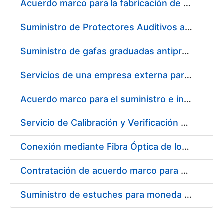
Acuerdo marco para la fabricación de piezas
Suministro de Protectores Auditivos a medida para las personas trabajadoras de los Centros de Trabajo de Madrid y Burgos
Suministro de gafas graduadas antiproyecciones para los trabajadores de la FNMT-RCM en los centros de trabajo de Madrid y Burgos
Servicios de una empresa externa para el asesoramiento y resolución de los recursos de alzada que se presentan relacionados con procesos de selección para la FNMT-RCM
Acuerdo marco para el suministro e instalación de persianas, estores y otros complementos
Servicio de Calibración y Verificación Externa de los Equipos de Medición del Servicio de Prevención de la FNMT-RCM
Conexión mediante Fibra Óptica de los Centros de Proceso de Datos (CPDs) de las sedes de la FNMT-RCM de Burgos y Madrid
Contratación de acuerdo marco para el Suministro de Material de Electricidad para la Fábrica Nacional de Moneda y Timbre-Real Casa de la Moneda en su centro de trabajo de Burgos
Suministro de estuches para moneda de 30 €