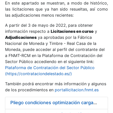
En este apartado se muestran, a modo de histórico,
las licitaciones que ya han sido resueltas, así como
Mostrar/Ocultar
las adjudicaciones menos recientes:
Mostrar/Ocultar
A partir del 3 de mayo de 2022, para obtener
información respecto a
Mostrar/Ocultar
Licitaciones en curso
y
Adjudicaciones
ya aprobadas por la Fábrica
Nacional de Moneda y Timbre - Real Casa de la
Moneda, puede acceder al perfil del contratante del
a FNMT-RCM en la Plataforma de Contratación del
Sector Público accediendo en el siguiente link:
Plataforma de Contratación del Sector Público
(https://contrataciondelestado.es/)
También podrá encontrar más información y algunos
de los procedimientos en
portallicitacion.fnmt.es
Mostrar/Ocultar
Pliego condiciones optimización cargas compras firmado