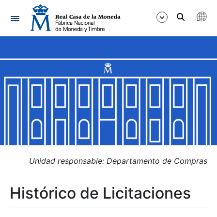
Navegación
Mostrar/Ocultar
Mostrar/Ocultar
Mostrar/Ocultar
Mostrar/Ocultar
Mostrar/Ocultar
Unidad responsable: Departamento de Compras
Histórico de Licitaciones
Mostrar/Ocultar