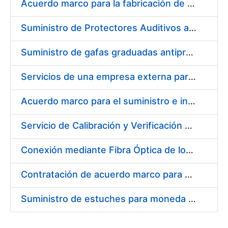
Acuerdo marco para la fabricación de piezas
Suministro de Protectores Auditivos a medida para las personas trabajadoras de los Centros de Trabajo de Madrid y Burgos
Suministro de gafas graduadas antiproyecciones para los trabajadores de la FNMT-RCM en los centros de trabajo de Madrid y Burgos
Servicios de una empresa externa para el asesoramiento y resolución de los recursos de alzada que se presentan relacionados con procesos de selección para la FNMT-RCM
Acuerdo marco para el suministro e instalación de persianas, estores y otros complementos
Servicio de Calibración y Verificación Externa de los Equipos de Medición del Servicio de Prevención de la FNMT-RCM
Conexión mediante Fibra Óptica de los Centros de Proceso de Datos (CPDs) de las sedes de la FNMT-RCM de Burgos y Madrid
Contratación de acuerdo marco para el Suministro de Material de Electricidad para la Fábrica Nacional de Moneda y Timbre-Real Casa de la Moneda en su centro de trabajo de Burgos
Suministro de estuches para moneda de 30 €