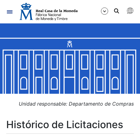
Navegación
Mostrar/Ocultar
Mostrar/Ocultar
Mostrar/Ocultar
Mostrar/Ocultar
Mostrar/Ocultar
Unidad responsable: Departamento de Compras
Histórico de Licitaciones
Mostrar/Ocultar