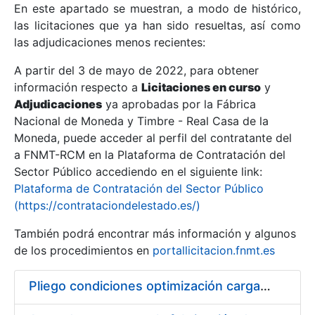
En este apartado se muestran, a modo de histórico,
las licitaciones que ya han sido resueltas, así como
Mostrar/Ocultar
las adjudicaciones menos recientes:
Mostrar/Ocultar
A partir del 3 de mayo de 2022, para obtener
información respecto a
Mostrar/Ocultar
Licitaciones en curso
y
Adjudicaciones
ya aprobadas por la Fábrica
Nacional de Moneda y Timbre - Real Casa de la
Moneda, puede acceder al perfil del contratante del
a FNMT-RCM en la Plataforma de Contratación del
Sector Público accediendo en el siguiente link:
Plataforma de Contratación del Sector Público
(https://contrataciondelestado.es/)
También podrá encontrar más información y algunos
de los procedimientos en
portallicitacion.fnmt.es
Mostrar/Ocultar
Pliego condiciones optimización cargas compras firmado