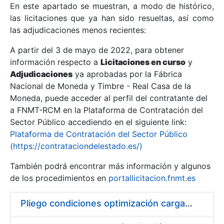
En este apartado se muestran, a modo de histórico,
las licitaciones que ya han sido resueltas, así como
Mostrar/Ocultar
las adjudicaciones menos recientes:
Mostrar/Ocultar
A partir del 3 de mayo de 2022, para obtener
información respecto a
Mostrar/Ocultar
Licitaciones en curso
y
Adjudicaciones
ya aprobadas por la Fábrica
Nacional de Moneda y Timbre - Real Casa de la
Moneda, puede acceder al perfil del contratante del
a FNMT-RCM en la Plataforma de Contratación del
Sector Público accediendo en el siguiente link:
Plataforma de Contratación del Sector Público
(https://contrataciondelestado.es/)
También podrá encontrar más información y algunos
de los procedimientos en
portallicitacion.fnmt.es
Mostrar/Ocultar
Pliego condiciones optimización cargas compras firmado