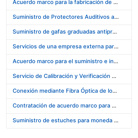
Acuerdo marco para la fabricación de piezas
Suministro de Protectores Auditivos a medida para las personas trabajadoras de los Centros de Trabajo de Madrid y Burgos
Suministro de gafas graduadas antiproyecciones para los trabajadores de la FNMT-RCM en los centros de trabajo de Madrid y Burgos
Servicios de una empresa externa para el asesoramiento y resolución de los recursos de alzada que se presentan relacionados con procesos de selección para la FNMT-RCM
Acuerdo marco para el suministro e instalación de persianas, estores y otros complementos
Servicio de Calibración y Verificación Externa de los Equipos de Medición del Servicio de Prevención de la FNMT-RCM
Conexión mediante Fibra Óptica de los Centros de Proceso de Datos (CPDs) de las sedes de la FNMT-RCM de Burgos y Madrid
Contratación de acuerdo marco para el Suministro de Material de Electricidad para la Fábrica Nacional de Moneda y Timbre-Real Casa de la Moneda en su centro de trabajo de Burgos
Suministro de estuches para moneda de 30 €