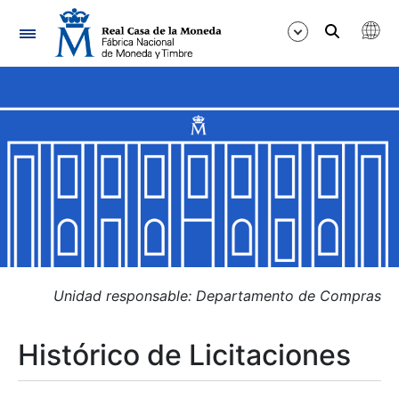
Navegación
Mostrar/Ocultar
Mostrar/Ocultar
Mostrar/Ocultar
Mostrar/Ocultar
Mostrar/Ocultar
Unidad responsable: Departamento de Compras
Histórico de Licitaciones
Mostrar/Ocultar