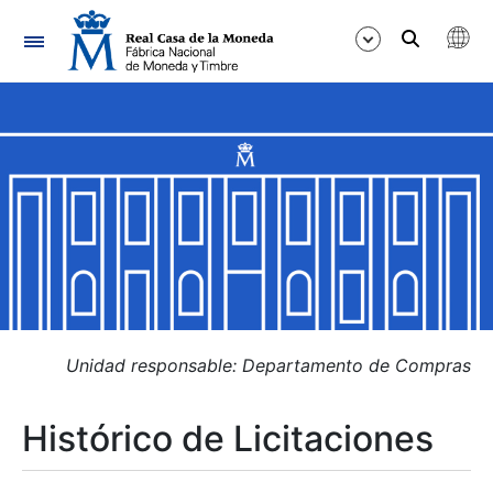
Navegación
Mostrar/Ocultar
Mostrar/Ocultar
Mostrar/Ocultar
Mostrar/Ocultar
Mostrar/Ocultar
Unidad responsable: Departamento de Compras
Histórico de Licitaciones
Mostrar/Ocultar