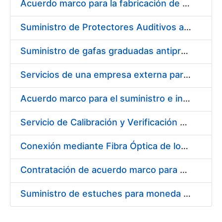
Acuerdo marco para la fabricación de piezas
Suministro de Protectores Auditivos a medida para las personas trabajadoras de los Centros de Trabajo de Madrid y Burgos
Suministro de gafas graduadas antiproyecciones para los trabajadores de la FNMT-RCM en los centros de trabajo de Madrid y Burgos
Servicios de una empresa externa para el asesoramiento y resolución de los recursos de alzada que se presentan relacionados con procesos de selección para la FNMT-RCM
Acuerdo marco para el suministro e instalación de persianas, estores y otros complementos
Servicio de Calibración y Verificación Externa de los Equipos de Medición del Servicio de Prevención de la FNMT-RCM
Conexión mediante Fibra Óptica de los Centros de Proceso de Datos (CPDs) de las sedes de la FNMT-RCM de Burgos y Madrid
Contratación de acuerdo marco para el Suministro de Material de Electricidad para la Fábrica Nacional de Moneda y Timbre-Real Casa de la Moneda en su centro de trabajo de Burgos
Suministro de estuches para moneda de 30 €