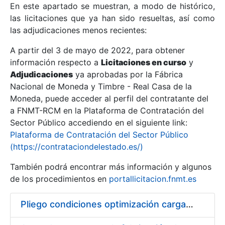
En este apartado se muestran, a modo de histórico,
las licitaciones que ya han sido resueltas, así como
Mostrar/Ocultar
las adjudicaciones menos recientes:
Mostrar/Ocultar
A partir del 3 de mayo de 2022, para obtener
información respecto a
Mostrar/Ocultar
Licitaciones en curso
y
Adjudicaciones
ya aprobadas por la Fábrica
Nacional de Moneda y Timbre - Real Casa de la
Moneda, puede acceder al perfil del contratante del
a FNMT-RCM en la Plataforma de Contratación del
Sector Público accediendo en el siguiente link:
Plataforma de Contratación del Sector Público
(https://contrataciondelestado.es/)
También podrá encontrar más información y algunos
de los procedimientos en
portallicitacion.fnmt.es
Mostrar/Ocultar
Pliego condiciones optimización cargas compras firmado