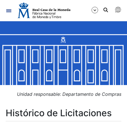
Navegación
Mostrar/Ocultar
Mostrar/Ocultar
Mostrar/Ocultar
Mostrar/Ocultar
Mostrar/Ocultar
Unidad responsable: Departamento de Compras
Histórico de Licitaciones
Mostrar/Ocultar