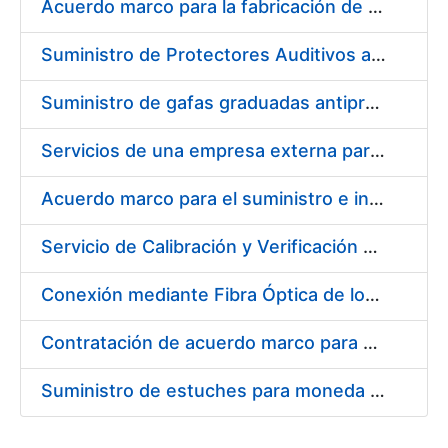
Acuerdo marco para la fabricación de piezas
Suministro de Protectores Auditivos a medida para las personas trabajadoras de los Centros de Trabajo de Madrid y Burgos
Suministro de gafas graduadas antiproyecciones para los trabajadores de la FNMT-RCM en los centros de trabajo de Madrid y Burgos
Servicios de una empresa externa para el asesoramiento y resolución de los recursos de alzada que se presentan relacionados con procesos de selección para la FNMT-RCM
Acuerdo marco para el suministro e instalación de persianas, estores y otros complementos
Servicio de Calibración y Verificación Externa de los Equipos de Medición del Servicio de Prevención de la FNMT-RCM
Conexión mediante Fibra Óptica de los Centros de Proceso de Datos (CPDs) de las sedes de la FNMT-RCM de Burgos y Madrid
Contratación de acuerdo marco para el Suministro de Material de Electricidad para la Fábrica Nacional de Moneda y Timbre-Real Casa de la Moneda en su centro de trabajo de Burgos
Suministro de estuches para moneda de 30 €