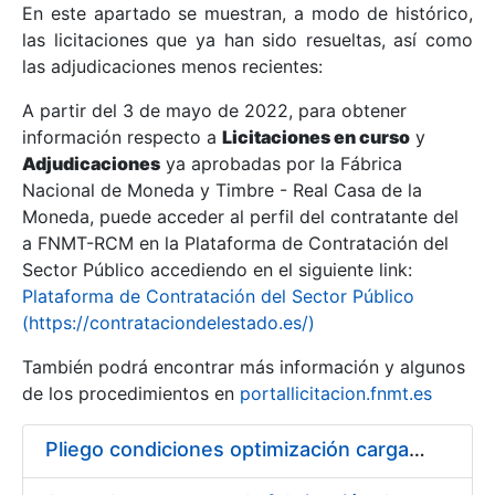
En este apartado se muestran, a modo de histórico,
las licitaciones que ya han sido resueltas, así como
Mostrar/Ocultar
las adjudicaciones menos recientes:
Mostrar/Ocultar
A partir del 3 de mayo de 2022, para obtener
información respecto a
Mostrar/Ocultar
Licitaciones en curso
y
Adjudicaciones
ya aprobadas por la Fábrica
Nacional de Moneda y Timbre - Real Casa de la
Moneda, puede acceder al perfil del contratante del
a FNMT-RCM en la Plataforma de Contratación del
Sector Público accediendo en el siguiente link:
Plataforma de Contratación del Sector Público
(https://contrataciondelestado.es/)
También podrá encontrar más información y algunos
de los procedimientos en
portallicitacion.fnmt.es
Mostrar/Ocultar
Pliego condiciones optimización cargas compras firmado