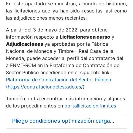
En este apartado se muestran, a modo de histórico,
las licitaciones que ya han sido resueltas, así como
Mostrar/Ocultar
las adjudicaciones menos recientes:
Mostrar/Ocultar
A partir del 3 de mayo de 2022, para obtener
información respecto a
Mostrar/Ocultar
Licitaciones en curso
y
Adjudicaciones
ya aprobadas por la Fábrica
Nacional de Moneda y Timbre - Real Casa de la
Moneda, puede acceder al perfil del contratante del
a FNMT-RCM en la Plataforma de Contratación del
Sector Público accediendo en el siguiente link:
Plataforma de Contratación del Sector Público
(https://contrataciondelestado.es/)
También podrá encontrar más información y algunos
de los procedimientos en
portallicitacion.fnmt.es
Mostrar/Ocultar
Pliego condiciones optimización cargas compras firmado