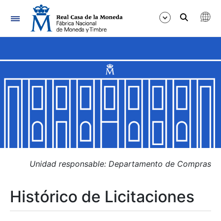
Navegación
Mostrar/Ocultar
Mostrar/Ocultar
Mostrar/Ocultar
Mostrar/Ocultar
Mostrar/Ocultar
Unidad responsable: Departamento de Compras
Histórico de Licitaciones
Mostrar/Ocultar