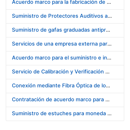
Acuerdo marco para la fabricación de piezas
Suministro de Protectores Auditivos a medida para las personas trabajadoras de los Centros de Trabajo de Madrid y Burgos
Suministro de gafas graduadas antiproyecciones para los trabajadores de la FNMT-RCM en los centros de trabajo de Madrid y Burgos
Servicios de una empresa externa para el asesoramiento y resolución de los recursos de alzada que se presentan relacionados con procesos de selección para la FNMT-RCM
Acuerdo marco para el suministro e instalación de persianas, estores y otros complementos
Servicio de Calibración y Verificación Externa de los Equipos de Medición del Servicio de Prevención de la FNMT-RCM
Conexión mediante Fibra Óptica de los Centros de Proceso de Datos (CPDs) de las sedes de la FNMT-RCM de Burgos y Madrid
Contratación de acuerdo marco para el Suministro de Material de Electricidad para la Fábrica Nacional de Moneda y Timbre-Real Casa de la Moneda en su centro de trabajo de Burgos
Suministro de estuches para moneda de 30 €