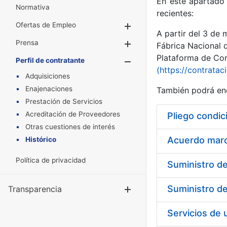
En este apartado 
Normativa
recientes:
Ofertas de Empleo
Mostrar/Ocultar
A partir del 3 de
Prensa
Mostrar/Ocultar
Fábrica Nacional 
Plataforma de Cont
Perfil de contratante
Mostrar/Oculta
(https://contratac
Adquisiciones
Enajenaciones
También podrá enc
Prestación de Servicios
Acreditación de Proveedores
Pliego condic
Otras cuestiones de interés
Acuerdo marco
Histórico
Política de privacidad
Transparencia
Mostrar/Ocul