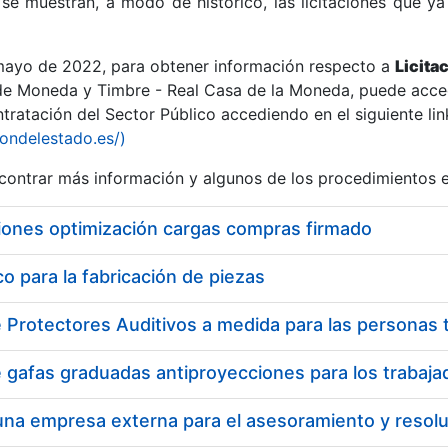
se muestran, a modo de histórico, las licitaciones que ya
 mayo de 2022, para obtener información respecto a
Licita
de Moneda y Timbre - Real Casa de la Moneda, puede acced
ratación del Sector Público accediendo en el siguiente lin
r
iondelestado.es/)
ontrar más información y algunos de los procedimientos 
iones optimización cargas compras firmado
 para la fabricación de piezas
tar