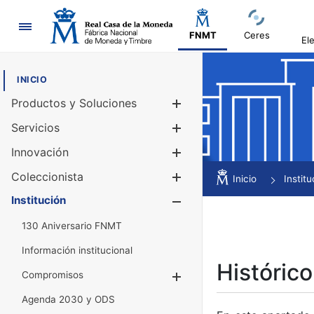
Navegación
FNMT
Ceres
El
INICIO
Productos y Soluciones
Mostrar/Ocul
Servicios
Mostrar/Ocul
Innovación
Mostrar/Ocul
Coleccionista
Mostrar/Ocul
Inicio
Institu
Institución
Mostrar/Ocul
130 Aniversario FNMT
Información institucional
Histórico
Compromisos
Mostrar/Ocultar
Agenda 2030 y ODS