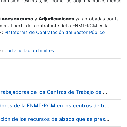
 han sido resueltas, así como las adjudicaciones menos
ciones en curso
y
Adjudicaciones
ya aprobadas por la
er al perfil del contratante del a FNMT-RCM en la
k:
Plataforma de Contratación del Sector Público
en
portallicitacion.fnmt.es
Suministro de Protectores Auditivos a medida para las personas trabajadoras de los Centros de Trabajo de Madrid y Burgos
Suministro de gafas graduadas antiproyecciones para los trabajadores de la FNMT-RCM en los centros de trabajo de Madrid y Burgos
Servicios de una empresa externa para el asesoramiento y resolución de los recursos de alzada que se presentan relacionados con procesos de selección para la FNMT-RCM