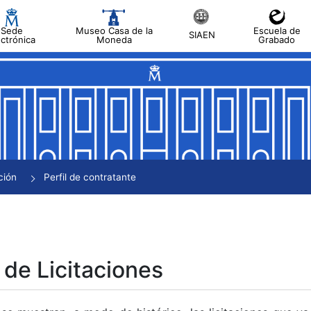
Sede
Museo Casa de la
Escuela de
SIAEN
ectrónica
Moneda
Grabado
tar
tar
tar
tar
ción
Perfil de contratante
tar
 de Licitaciones