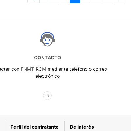
Página
Páginas intermedias Use TAB para 
Página
Página
Página
Páginas interme
Página
CONTACTO
actar con FNMT-RCM mediante teléfono o correo
electrónico
Perfil del contratante
De interés