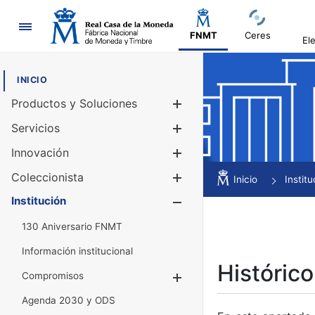
Navegación
FNMT
Ceres
El
INICIO
Productos y Soluciones
Mostrar/Ocul
Servicios
Mostrar/Ocul
Innovación
Mostrar/Ocul
Coleccionista
Mostrar/Ocul
Inicio
Institu
Institución
Mostrar/Ocul
130 Aniversario FNMT
Información institucional
Histórico
Compromisos
Mostrar/Ocultar
Agenda 2030 y ODS