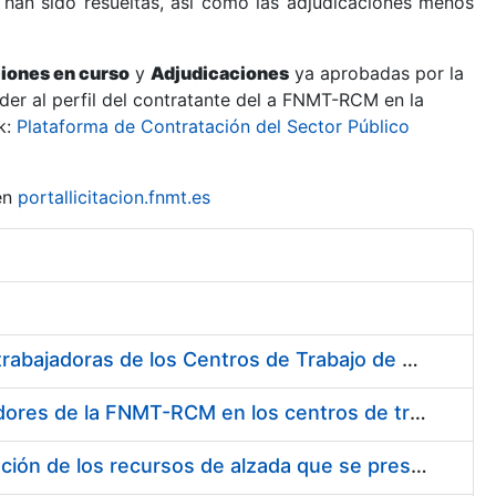
 han sido resueltas, así como las adjudicaciones menos
ciones en curso
y
Adjudicaciones
ya aprobadas por la
er al perfil del contratante del a FNMT-RCM en la
k:
Plataforma de Contratación del Sector Público
en
portallicitacion.fnmt.es
Suministro de Protectores Auditivos a medida para las personas trabajadoras de los Centros de Trabajo de Madrid y Burgos
Suministro de gafas graduadas antiproyecciones para los trabajadores de la FNMT-RCM en los centros de trabajo de Madrid y Burgos
Servicios de una empresa externa para el asesoramiento y resolución de los recursos de alzada que se presentan relacionados con procesos de selección para la FNMT-RCM