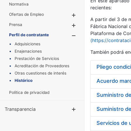
En este apartado 
Normativa
recientes:
Ofertas de Empleo
Mostrar/Ocultar
A partir del 3 de
Prensa
Mostrar/Ocultar
Fábrica Nacional 
Plataforma de Cont
Perfil de contratante
Mostrar/Oculta
(https://contratac
Adquisiciones
Enajenaciones
También podrá enc
Prestación de Servicios
Acreditación de Proveedores
Pliego condic
Otras cuestiones de interés
Acuerdo marco
Histórico
Política de privacidad
Transparencia
Mostrar/Ocul