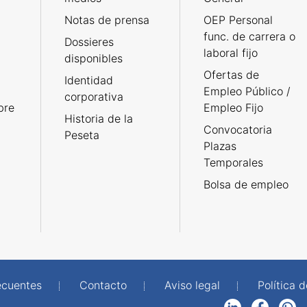
Notas de prensa
OEP Personal
func. de carrera o
Dossieres
laboral fijo
disponibles
Ofertas de
Identidad
Empleo Público /
corporativa
bre
Empleo Fijo
Historia de la
Convocatoria
Peseta
Plazas
Temporales
Bolsa de empleo
ecuentes
Contacto
Aviso legal
Política 