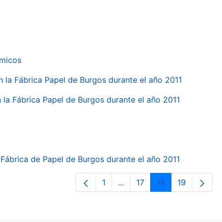
ímicos
en la Fábrica Papel de Burgos durante el año 2011
en la Fábrica Papel de Burgos durante el año 2011
la Fábrica de Papel de Burgos durante el año 2011
1
...
17
18
19
Página
Páginas intermedias Use T
Página
Página
Página