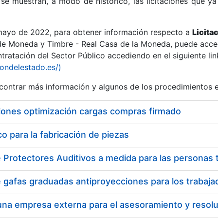
se muestran, a modo de histórico, las licitaciones que ya
 mayo de 2022, para obtener información respecto a
Licita
de Moneda y Timbre - Real Casa de la Moneda, puede acced
ratación del Sector Público accediendo en el siguiente lin
r
iondelestado.es/)
ontrar más información y algunos de los procedimientos 
iones optimización cargas compras firmado
 para la fabricación de piezas
tar