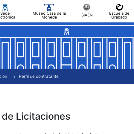
Sede
Museo Casa de la
Escuela de
SIAEN
ectrónica
Moneda
Grabado
tar
tar
tar
tar
ción
Perfil de contratante
tar
 de Licitaciones