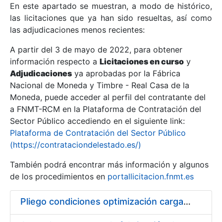
En este apartado se muestran, a modo de histórico,
las licitaciones que ya han sido resueltas, así como
Mostrar/Ocultar
las adjudicaciones menos recientes:
Mostrar/Ocultar
A partir del 3 de mayo de 2022, para obtener
información respecto a
Mostrar/Ocultar
Licitaciones en curso
y
Adjudicaciones
ya aprobadas por la Fábrica
Nacional de Moneda y Timbre - Real Casa de la
Moneda, puede acceder al perfil del contratante del
a FNMT-RCM en la Plataforma de Contratación del
Sector Público accediendo en el siguiente link:
Plataforma de Contratación del Sector Público
(https://contrataciondelestado.es/)
También podrá encontrar más información y algunos
de los procedimientos en
portallicitacion.fnmt.es
Mostrar/Ocultar
Pliego condiciones optimización cargas compras firmado