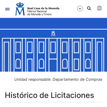
Navegación
Mostrar/Ocultar
Mostrar/Ocultar
Mostrar/Ocultar
Mostrar/Ocultar
Mostrar/Ocultar
Unidad responsable: Departamento de Compras
Histórico de Licitaciones
Mostrar/Ocultar