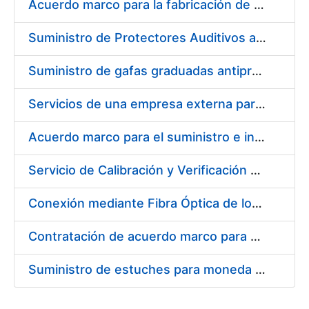
Acuerdo marco para la fabricación de piezas
Suministro de Protectores Auditivos a medida para las personas trabajadoras de los Centros de Trabajo de Madrid y Burgos
Suministro de gafas graduadas antiproyecciones para los trabajadores de la FNMT-RCM en los centros de trabajo de Madrid y Burgos
Servicios de una empresa externa para el asesoramiento y resolución de los recursos de alzada que se presentan relacionados con procesos de selección para la FNMT-RCM
Acuerdo marco para el suministro e instalación de persianas, estores y otros complementos
Servicio de Calibración y Verificación Externa de los Equipos de Medición del Servicio de Prevención de la FNMT-RCM
Conexión mediante Fibra Óptica de los Centros de Proceso de Datos (CPDs) de las sedes de la FNMT-RCM de Burgos y Madrid
Contratación de acuerdo marco para el Suministro de Material de Electricidad para la Fábrica Nacional de Moneda y Timbre-Real Casa de la Moneda en su centro de trabajo de Burgos
Suministro de estuches para moneda de 30 €