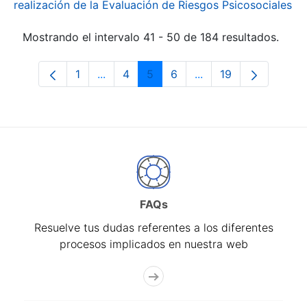
realización de la Evaluación de Riesgos Psicosociales
Mostrando el intervalo 41 - 50 de 184 resultados.
1
...
4
5
6
...
19
Página
Páginas intermedias Use TAB para desp
Página
Página
Página
Páginas intermedias
Página
FAQs
Resuelve tus dudas referentes a los diferentes
procesos implicados en nuestra web