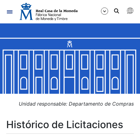
Navegación
Mostrar/Ocultar
Mostrar/Ocultar
Mostrar/Ocultar
Mostrar/Ocultar
Mostrar/Ocultar
Unidad responsable: Departamento de Compras
Histórico de Licitaciones
Mostrar/Ocultar