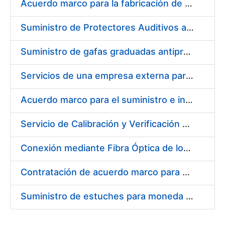
Acuerdo marco para la fabricación de piezas
Suministro de Protectores Auditivos a medida para las personas trabajadoras de los Centros de Trabajo de Madrid y Burgos
Suministro de gafas graduadas antiproyecciones para los trabajadores de la FNMT-RCM en los centros de trabajo de Madrid y Burgos
Servicios de una empresa externa para el asesoramiento y resolución de los recursos de alzada que se presentan relacionados con procesos de selección para la FNMT-RCM
Acuerdo marco para el suministro e instalación de persianas, estores y otros complementos
Servicio de Calibración y Verificación Externa de los Equipos de Medición del Servicio de Prevención de la FNMT-RCM
Conexión mediante Fibra Óptica de los Centros de Proceso de Datos (CPDs) de las sedes de la FNMT-RCM de Burgos y Madrid
Contratación de acuerdo marco para el Suministro de Material de Electricidad para la Fábrica Nacional de Moneda y Timbre-Real Casa de la Moneda en su centro de trabajo de Burgos
Suministro de estuches para moneda de 30 €