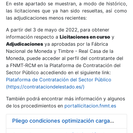
En este apartado se muestran, a modo de histórico,
las licitaciones que ya han sido resueltas, así como
Mostrar/Ocultar
las adjudicaciones menos recientes:
Mostrar/Ocultar
A partir del 3 de mayo de 2022, para obtener
información respecto a
Mostrar/Ocultar
Licitaciones en curso
y
Adjudicaciones
ya aprobadas por la Fábrica
Nacional de Moneda y Timbre - Real Casa de la
Moneda, puede acceder al perfil del contratante del
a FNMT-RCM en la Plataforma de Contratación del
Sector Público accediendo en el siguiente link:
Plataforma de Contratación del Sector Público
(https://contrataciondelestado.es/)
También podrá encontrar más información y algunos
de los procedimientos en
portallicitacion.fnmt.es
Mostrar/Ocultar
Pliego condiciones optimización cargas compras firmado