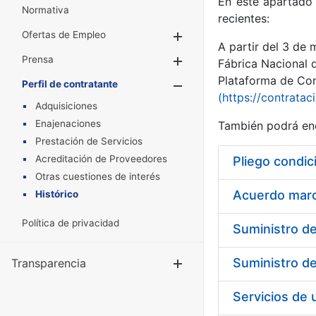
En este apartado 
Normativa
recientes:
Ofertas de Empleo
Mostrar/Ocultar
A partir del 3 de
Prensa
Mostrar/Ocultar
Fábrica Nacional 
Plataforma de Cont
Perfil de contratante
Mostrar/Oculta
(https://contratac
Adquisiciones
Enajenaciones
También podrá enc
Prestación de Servicios
Acreditación de Proveedores
Pliego condic
Otras cuestiones de interés
Acuerdo marco
Histórico
Política de privacidad
Transparencia
Mostrar/Ocul