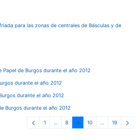
friada para las zonas de centrales de Básculas y de
e Papel de Burgos durante el año 2012
 Burgos durante el año 2012
 Burgos durante el año 2012
 de Burgos durante el año 2012
1
...
8
9
10
...
19
Página
Páginas intermedias Use TAB para d
Página
Página
Página
Páginas interme
Página