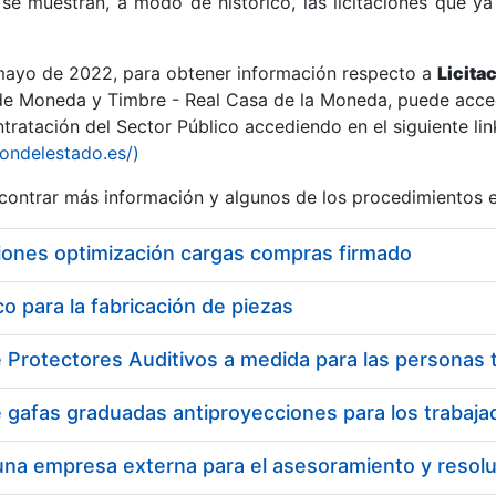
se muestran, a modo de histórico, las licitaciones que ya
 mayo de 2022, para obtener información respecto a
Licita
de Moneda y Timbre - Real Casa de la Moneda, puede acced
ratación del Sector Público accediendo en el siguiente lin
r
iondelestado.es/)
ontrar más información y algunos de los procedimientos 
iones optimización cargas compras firmado
 para la fabricación de piezas
tar