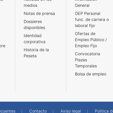
medios
General
Notas de prensa
OEP Personal
func. de carrera o
Dossieres
laboral fijo
disponibles
Ofertas de
Identidad
Empleo Público /
corporativa
bre
Empleo Fijo
Historia de la
Convocatoria
Peseta
Plazas
Temporales
Bolsa de empleo
ecuentes
Contacto
Aviso legal
Política 