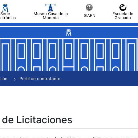
Sede
Museo Casa de la
Escuela de
SIAEN
ectrónica
Moneda
Grabado
tar
tar
tar
tar
ción
Perfil de contratante
tar
 de Licitaciones