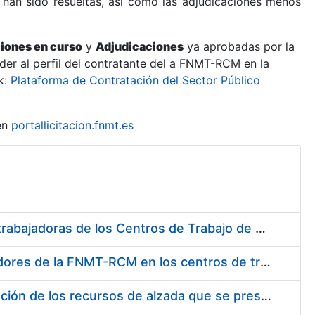
 han sido resueltas, así como las adjudicaciones menos
ciones en curso
y
Adjudicaciones
ya aprobadas por la
er al perfil del contratante del a FNMT-RCM en la
k:
Plataforma de Contratación del Sector Público
en
portallicitacion.fnmt.es
Suministro de Protectores Auditivos a medida para las personas trabajadoras de los Centros de Trabajo de Madrid y Burgos
Suministro de gafas graduadas antiproyecciones para los trabajadores de la FNMT-RCM en los centros de trabajo de Madrid y Burgos
Servicios de una empresa externa para el asesoramiento y resolución de los recursos de alzada que se presentan relacionados con procesos de selección para la FNMT-RCM