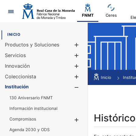
Navegación
FNMT
Ceres
El
INICIO
Productos y Soluciones
Mostrar/Ocul
Servicios
Mostrar/Ocul
Innovación
Mostrar/Ocul
Coleccionista
Mostrar/Ocul
Inicio
Institu
Institución
Mostrar/Ocul
130 Aniversario FNMT
Información institucional
Histórico
Compromisos
Mostrar/Ocultar
Agenda 2030 y ODS