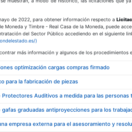
se muestran, a modo de histórico, las licitaciones que ya
 mayo de 2022, para obtener información respecto a
Licita
de Moneda y Timbre - Real Casa de la Moneda, puede acced
ratación del Sector Público accediendo en el siguiente lin
r
iondelestado.es/)
ontrar más información y algunos de los procedimientos 
iones optimización cargas compras firmado
 para la fabricación de piezas
tar