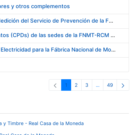
tores y otros complementos
Servicio de Calibración y Verificación Externa de los Equipos de Medición del Servicio de Prevención de la FNMT-RCM
Conexión mediante Fibra Óptica de los Centros de Proceso de Datos (CPDs) de las sedes de la FNMT-RCM de Burgos y Madrid
Contratación de acuerdo marco para el Suministro de Material de Electricidad para la Fábrica Nacional de Moneda y Timbre-Real Casa de la Moneda en su centro de trabajo de Burgos
1
2
3
...
49
Página
Página
Página
Páginas interme
Página
da y Timbre - Real Casa de la Moneda