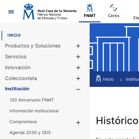
Navegación
FNMT
Ceres
El
INICIO
Productos y Soluciones
Mostrar/Ocul
Servicios
Mostrar/Ocul
Innovación
Mostrar/Ocul
Coleccionista
Mostrar/Ocul
Inicio
Institu
Institución
Mostrar/Ocul
130 Aniversario FNMT
Información institucional
Histórico
Compromisos
Mostrar/Ocultar
Agenda 2030 y ODS