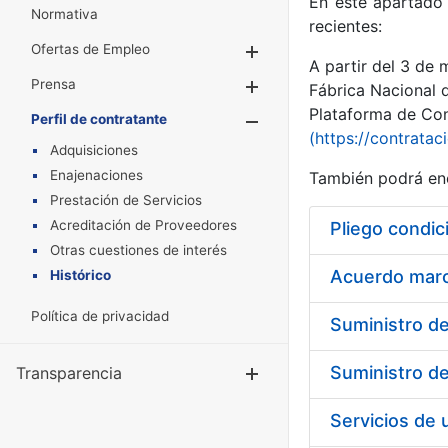
En este apartado 
Normativa
recientes:
Ofertas de Empleo
Mostrar/Ocultar
A partir del 3 de
Prensa
Mostrar/Ocultar
Fábrica Nacional 
Plataforma de Cont
Perfil de contratante
Mostrar/Oculta
(https://contratac
Adquisiciones
Enajenaciones
También podrá enc
Prestación de Servicios
Acreditación de Proveedores
Pliego condic
Otras cuestiones de interés
Acuerdo marco
Histórico
Política de privacidad
Transparencia
Mostrar/Ocul