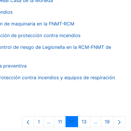
 Real Casa de la Moneda
endios
ión de maquinaria en la FNMT-RCM
ción de protección contra incendios
 control de riesgo de Legionella en la RCM-FNMT de
a preventiva
rotección contra incendios y equipos de respiración
1
...
11
12
13
...
19
Página
Páginas intermedias Use TAB para de
Página
Página
Página
Páginas interme
Página