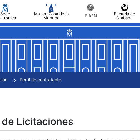
Sede
Museo Casa de la
Escuela de
SIAEN
ectrónica
Moneda
Grabado
tar
tar
tar
tar
ción
Perfil de contratante
tar
 de Licitaciones