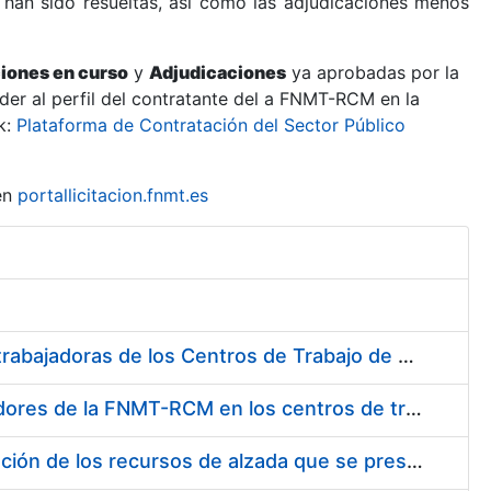
 han sido resueltas, así como las adjudicaciones menos
ciones en curso
y
Adjudicaciones
ya aprobadas por la
er al perfil del contratante del a FNMT-RCM en la
k:
Plataforma de Contratación del Sector Público
en
portallicitacion.fnmt.es
Suministro de Protectores Auditivos a medida para las personas trabajadoras de los Centros de Trabajo de Madrid y Burgos
Suministro de gafas graduadas antiproyecciones para los trabajadores de la FNMT-RCM en los centros de trabajo de Madrid y Burgos
Servicios de una empresa externa para el asesoramiento y resolución de los recursos de alzada que se presentan relacionados con procesos de selección para la FNMT-RCM