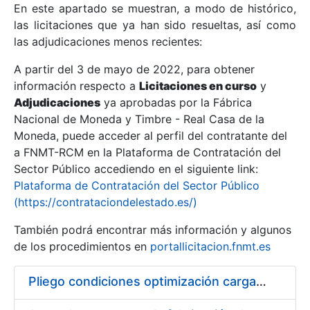
En este apartado se muestran, a modo de histórico,
las licitaciones que ya han sido resueltas, así como
Mostrar/Ocultar
las adjudicaciones menos recientes:
Mostrar/Ocultar
A partir del 3 de mayo de 2022, para obtener
información respecto a
Mostrar/Ocultar
Licitaciones en curso
y
Adjudicaciones
ya aprobadas por la Fábrica
Nacional de Moneda y Timbre - Real Casa de la
Moneda, puede acceder al perfil del contratante del
a FNMT-RCM en la Plataforma de Contratación del
Sector Público accediendo en el siguiente link:
Plataforma de Contratación del Sector Público
(https://contrataciondelestado.es/)
También podrá encontrar más información y algunos
de los procedimientos en
portallicitacion.fnmt.es
Mostrar/Ocultar
Pliego condiciones optimización cargas compras firmado