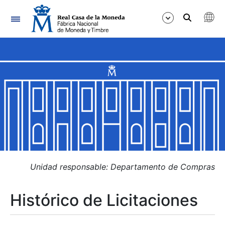
Navegación
Mostrar/Ocultar
Mostrar/Ocultar
Mostrar/Ocultar
Mostrar/Ocultar
Mostrar/Ocultar
Unidad responsable: Departamento de Compras
Histórico de Licitaciones
Mostrar/Ocultar