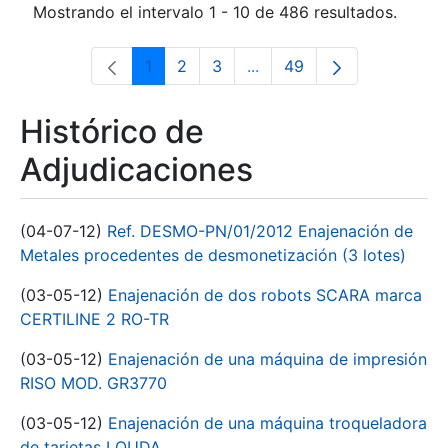
Mostrando el intervalo 1 - 10 de 486 resultados.
1
2
3
...
49
Página
Página
Página
Páginas intermedias Use 
Página
Histórico de
Adjudicaciones
(04-07-12)
Ref. DESMO-PN/01/2012 Enajenación de
Metales procedentes de desmonetización (3 lotes)
(03-05-12)
Enajenación de dos robots SCARA marca
CERTILINE 2 RO-TR
(03-05-12)
Enajenación de una máquina de impresión
RISO MOD. GR3770
(03-05-12)
Enajenación de una máquina troqueladora
de tarjetas LOUDA