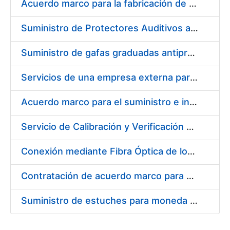
Acuerdo marco para la fabricación de piezas
Suministro de Protectores Auditivos a medida para las personas trabajadoras de los Centros de Trabajo de Madrid y Burgos
Suministro de gafas graduadas antiproyecciones para los trabajadores de la FNMT-RCM en los centros de trabajo de Madrid y Burgos
Servicios de una empresa externa para el asesoramiento y resolución de los recursos de alzada que se presentan relacionados con procesos de selección para la FNMT-RCM
Acuerdo marco para el suministro e instalación de persianas, estores y otros complementos
Servicio de Calibración y Verificación Externa de los Equipos de Medición del Servicio de Prevención de la FNMT-RCM
Conexión mediante Fibra Óptica de los Centros de Proceso de Datos (CPDs) de las sedes de la FNMT-RCM de Burgos y Madrid
Contratación de acuerdo marco para el Suministro de Material de Electricidad para la Fábrica Nacional de Moneda y Timbre-Real Casa de la Moneda en su centro de trabajo de Burgos
Suministro de estuches para moneda de 30 €