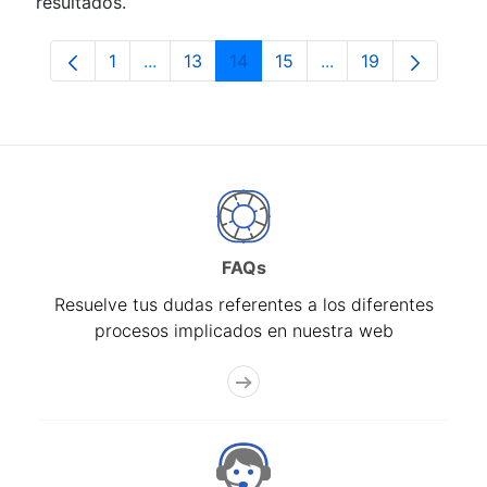
resultados.
1
...
13
14
15
...
19
Página
Páginas intermedias Use TAB para despla
Página
Página
Página
Páginas intermedia
Página
FAQs
Resuelve tus dudas referentes a los diferentes
procesos implicados en nuestra web