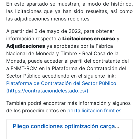
En este apartado se muestran, a modo de histórico,
las licitaciones que ya han sido resueltas, así como
Mostrar/Ocultar
las adjudicaciones menos recientes:
Mostrar/Ocultar
A partir del 3 de mayo de 2022, para obtener
información respecto a
Mostrar/Ocultar
Licitaciones en curso
y
Adjudicaciones
ya aprobadas por la Fábrica
Nacional de Moneda y Timbre - Real Casa de la
Moneda, puede acceder al perfil del contratante del
a FNMT-RCM en la Plataforma de Contratación del
Sector Público accediendo en el siguiente link:
Plataforma de Contratación del Sector Público
(https://contrataciondelestado.es/)
También podrá encontrar más información y algunos
de los procedimientos en
portallicitacion.fnmt.es
Mostrar/Ocultar
Pliego condiciones optimización cargas compras firmado