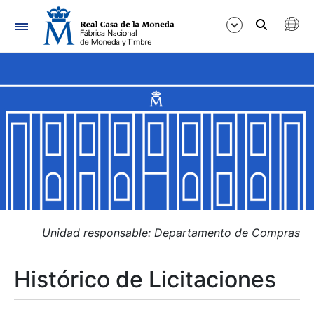
Navegación
Mostrar/Ocultar
Mostrar/Ocultar
Mostrar/Ocultar
Mostrar/Ocultar
Mostrar/Ocultar
Unidad responsable: Departamento de Compras
Histórico de Licitaciones
Mostrar/Ocultar