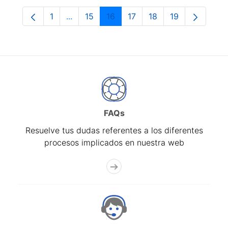
1
...
15
16
17
18
19
Página
Páginas intermedias Use TAB para despla
Página
Página
Página
Página
Página
FAQs
Resuelve tus dudas referentes a los diferentes
procesos implicados en nuestra web