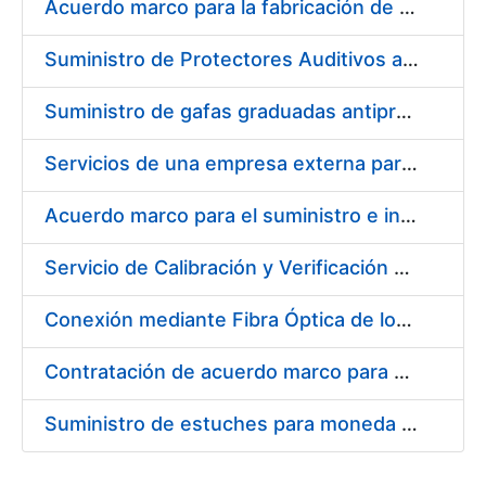
Acuerdo marco para la fabricación de piezas
Suministro de Protectores Auditivos a medida para las personas trabajadoras de los Centros de Trabajo de Madrid y Burgos
Suministro de gafas graduadas antiproyecciones para los trabajadores de la FNMT-RCM en los centros de trabajo de Madrid y Burgos
Servicios de una empresa externa para el asesoramiento y resolución de los recursos de alzada que se presentan relacionados con procesos de selección para la FNMT-RCM
Acuerdo marco para el suministro e instalación de persianas, estores y otros complementos
Servicio de Calibración y Verificación Externa de los Equipos de Medición del Servicio de Prevención de la FNMT-RCM
Conexión mediante Fibra Óptica de los Centros de Proceso de Datos (CPDs) de las sedes de la FNMT-RCM de Burgos y Madrid
Contratación de acuerdo marco para el Suministro de Material de Electricidad para la Fábrica Nacional de Moneda y Timbre-Real Casa de la Moneda en su centro de trabajo de Burgos
Suministro de estuches para moneda de 30 €