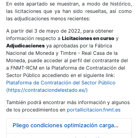
En este apartado se muestran, a modo de histórico,
las licitaciones que ya han sido resueltas, así como
Mostrar/Ocultar
las adjudicaciones menos recientes:
Mostrar/Ocultar
A partir del 3 de mayo de 2022, para obtener
información respecto a
Mostrar/Ocultar
Licitaciones en curso
y
Adjudicaciones
ya aprobadas por la Fábrica
Nacional de Moneda y Timbre - Real Casa de la
Moneda, puede acceder al perfil del contratante del
a FNMT-RCM en la Plataforma de Contratación del
Sector Público accediendo en el siguiente link:
Plataforma de Contratación del Sector Público
(https://contrataciondelestado.es/)
También podrá encontrar más información y algunos
de los procedimientos en
portallicitacion.fnmt.es
Mostrar/Ocultar
Pliego condiciones optimización cargas compras firmado