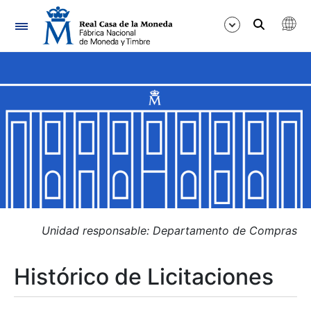
Navegación
Mostrar/Ocultar
Mostrar/Ocultar
Mostrar/Ocultar
Mostrar/Ocultar
Mostrar/Ocultar
Unidad responsable: Departamento de Compras
Histórico de Licitaciones
Mostrar/Ocultar