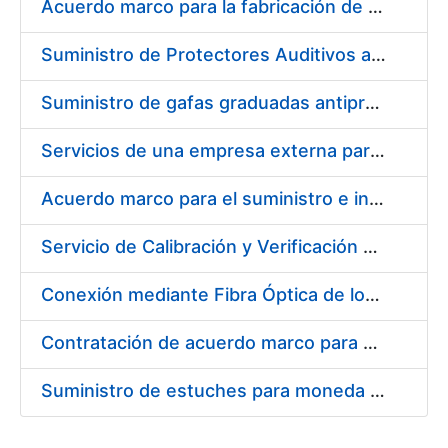
Acuerdo marco para la fabricación de piezas
Suministro de Protectores Auditivos a medida para las personas trabajadoras de los Centros de Trabajo de Madrid y Burgos
Suministro de gafas graduadas antiproyecciones para los trabajadores de la FNMT-RCM en los centros de trabajo de Madrid y Burgos
Servicios de una empresa externa para el asesoramiento y resolución de los recursos de alzada que se presentan relacionados con procesos de selección para la FNMT-RCM
Acuerdo marco para el suministro e instalación de persianas, estores y otros complementos
Servicio de Calibración y Verificación Externa de los Equipos de Medición del Servicio de Prevención de la FNMT-RCM
Conexión mediante Fibra Óptica de los Centros de Proceso de Datos (CPDs) de las sedes de la FNMT-RCM de Burgos y Madrid
Contratación de acuerdo marco para el Suministro de Material de Electricidad para la Fábrica Nacional de Moneda y Timbre-Real Casa de la Moneda en su centro de trabajo de Burgos
Suministro de estuches para moneda de 30 €