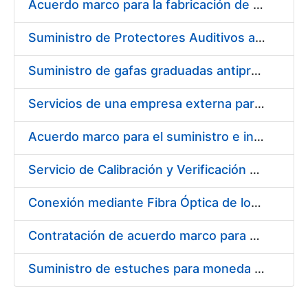
Acuerdo marco para la fabricación de piezas
Suministro de Protectores Auditivos a medida para las personas trabajadoras de los Centros de Trabajo de Madrid y Burgos
Suministro de gafas graduadas antiproyecciones para los trabajadores de la FNMT-RCM en los centros de trabajo de Madrid y Burgos
Servicios de una empresa externa para el asesoramiento y resolución de los recursos de alzada que se presentan relacionados con procesos de selección para la FNMT-RCM
Acuerdo marco para el suministro e instalación de persianas, estores y otros complementos
Servicio de Calibración y Verificación Externa de los Equipos de Medición del Servicio de Prevención de la FNMT-RCM
Conexión mediante Fibra Óptica de los Centros de Proceso de Datos (CPDs) de las sedes de la FNMT-RCM de Burgos y Madrid
Contratación de acuerdo marco para el Suministro de Material de Electricidad para la Fábrica Nacional de Moneda y Timbre-Real Casa de la Moneda en su centro de trabajo de Burgos
Suministro de estuches para moneda de 30 €