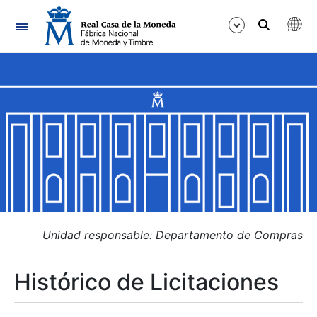
Navegación
Mostrar/Ocultar
Mostrar/Ocultar
Mostrar/Ocultar
Mostrar/Ocultar
Mostrar/Ocultar
Unidad responsable: Departamento de Compras
Histórico de Licitaciones
Mostrar/Ocultar