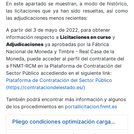
En este apartado se muestran, a modo de histórico,
las licitaciones que ya han sido resueltas, así como
Mostrar/Ocultar
las adjudicaciones menos recientes:
Mostrar/Ocultar
A partir del 3 de mayo de 2022, para obtener
información respecto a
Mostrar/Ocultar
Licitaciones en curso
y
Adjudicaciones
ya aprobadas por la Fábrica
Nacional de Moneda y Timbre - Real Casa de la
Moneda, puede acceder al perfil del contratante del
a FNMT-RCM en la Plataforma de Contratación del
Sector Público accediendo en el siguiente link:
Plataforma de Contratación del Sector Público
(https://contrataciondelestado.es/)
También podrá encontrar más información y algunos
de los procedimientos en
portallicitacion.fnmt.es
Mostrar/Ocultar
Pliego condiciones optimización cargas compras firmado