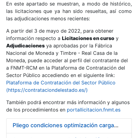
En este apartado se muestran, a modo de histórico,
las licitaciones que ya han sido resueltas, así como
Mostrar/Ocultar
las adjudicaciones menos recientes:
Mostrar/Ocultar
A partir del 3 de mayo de 2022, para obtener
información respecto a
Mostrar/Ocultar
Licitaciones en curso
y
Adjudicaciones
ya aprobadas por la Fábrica
Nacional de Moneda y Timbre - Real Casa de la
Moneda, puede acceder al perfil del contratante del
a FNMT-RCM en la Plataforma de Contratación del
Sector Público accediendo en el siguiente link:
Plataforma de Contratación del Sector Público
(https://contrataciondelestado.es/)
También podrá encontrar más información y algunos
de los procedimientos en
portallicitacion.fnmt.es
Mostrar/Ocultar
Pliego condiciones optimización cargas compras firmado