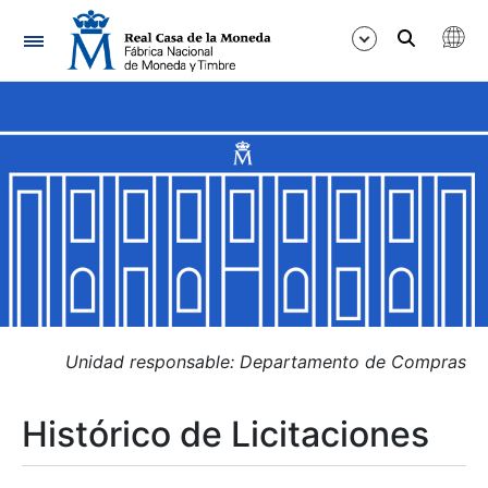
Navegación
Mostrar/Ocultar
Mostrar/Ocultar
Mostrar/Ocultar
Mostrar/Ocultar
Mostrar/Ocultar
Unidad responsable: Departamento de Compras
Histórico de Licitaciones
Mostrar/Ocultar