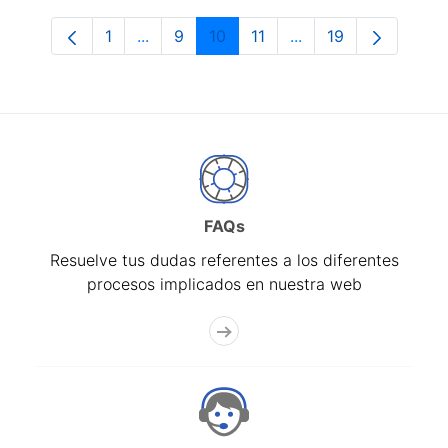
1
...
9
10
11
...
19
Página
Páginas intermedias Use TAB para despl
Página
Página
Página
Páginas intermedias
Página
FAQs
Resuelve tus dudas referentes a los diferentes
procesos implicados en nuestra web