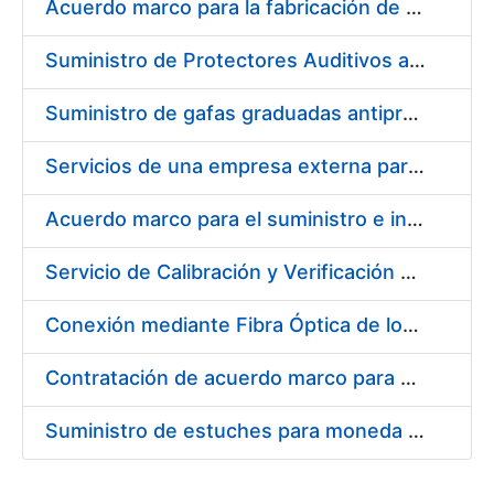
Acuerdo marco para la fabricación de piezas
Suministro de Protectores Auditivos a medida para las personas trabajadoras de los Centros de Trabajo de Madrid y Burgos
Suministro de gafas graduadas antiproyecciones para los trabajadores de la FNMT-RCM en los centros de trabajo de Madrid y Burgos
Servicios de una empresa externa para el asesoramiento y resolución de los recursos de alzada que se presentan relacionados con procesos de selección para la FNMT-RCM
Acuerdo marco para el suministro e instalación de persianas, estores y otros complementos
Servicio de Calibración y Verificación Externa de los Equipos de Medición del Servicio de Prevención de la FNMT-RCM
Conexión mediante Fibra Óptica de los Centros de Proceso de Datos (CPDs) de las sedes de la FNMT-RCM de Burgos y Madrid
Contratación de acuerdo marco para el Suministro de Material de Electricidad para la Fábrica Nacional de Moneda y Timbre-Real Casa de la Moneda en su centro de trabajo de Burgos
Suministro de estuches para moneda de 30 €