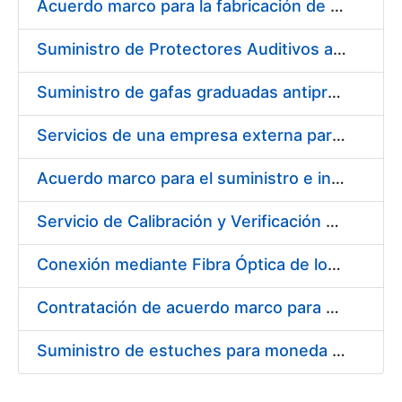
Acuerdo marco para la fabricación de piezas
Suministro de Protectores Auditivos a medida para las personas trabajadoras de los Centros de Trabajo de Madrid y Burgos
Suministro de gafas graduadas antiproyecciones para los trabajadores de la FNMT-RCM en los centros de trabajo de Madrid y Burgos
Servicios de una empresa externa para el asesoramiento y resolución de los recursos de alzada que se presentan relacionados con procesos de selección para la FNMT-RCM
Acuerdo marco para el suministro e instalación de persianas, estores y otros complementos
Servicio de Calibración y Verificación Externa de los Equipos de Medición del Servicio de Prevención de la FNMT-RCM
Conexión mediante Fibra Óptica de los Centros de Proceso de Datos (CPDs) de las sedes de la FNMT-RCM de Burgos y Madrid
Contratación de acuerdo marco para el Suministro de Material de Electricidad para la Fábrica Nacional de Moneda y Timbre-Real Casa de la Moneda en su centro de trabajo de Burgos
Suministro de estuches para moneda de 30 €