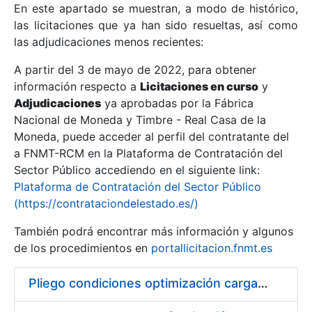
En este apartado se muestran, a modo de histórico,
las licitaciones que ya han sido resueltas, así como
Mostrar/Ocultar
las adjudicaciones menos recientes:
Mostrar/Ocultar
A partir del 3 de mayo de 2022, para obtener
información respecto a
Mostrar/Ocultar
Licitaciones en curso
y
Adjudicaciones
ya aprobadas por la Fábrica
Nacional de Moneda y Timbre - Real Casa de la
Moneda, puede acceder al perfil del contratante del
a FNMT-RCM en la Plataforma de Contratación del
Sector Público accediendo en el siguiente link:
Plataforma de Contratación del Sector Público
(https://contrataciondelestado.es/)
También podrá encontrar más información y algunos
de los procedimientos en
portallicitacion.fnmt.es
Mostrar/Ocultar
Pliego condiciones optimización cargas compras firmado