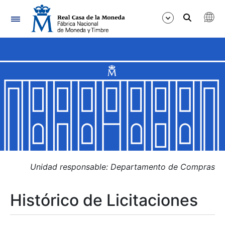
Navegación
Mostrar/Ocultar
Mostrar/Ocultar
Mostrar/Ocultar
Mostrar/Ocultar
Mostrar/Ocultar
Unidad responsable: Departamento de Compras
Histórico de Licitaciones
Mostrar/Ocultar