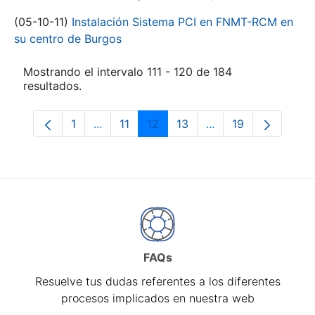
(05-10-11)
Instalación Sistema PCI en FNMT-RCM en
su centro de Burgos
Mostrando el intervalo 111 - 120 de 184
resultados.
1
...
11
12
13
...
19
Página
Páginas intermedias Use TAB para despl
Página
Página
Página
Páginas intermedia
Página
FAQs
Resuelve tus dudas referentes a los diferentes
procesos implicados en nuestra web