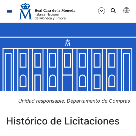
Navegación
Mostrar/Ocultar
Mostrar/Ocultar
Mostrar/Ocultar
Mostrar/Ocultar
Mostrar/Ocultar
Unidad responsable: Departamento de Compras
Histórico de Licitaciones
Mostrar/Ocultar