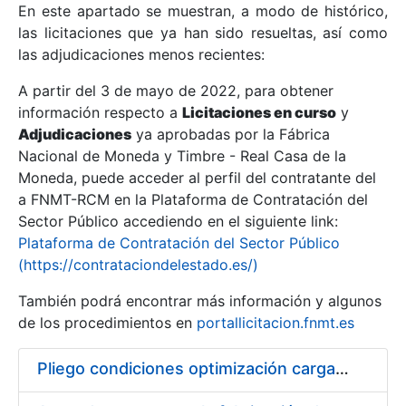
En este apartado se muestran, a modo de histórico,
las licitaciones que ya han sido resueltas, así como
Mostrar/Ocultar
las adjudicaciones menos recientes:
Mostrar/Ocultar
A partir del 3 de mayo de 2022, para obtener
información respecto a
Mostrar/Ocultar
Licitaciones en curso
y
Adjudicaciones
ya aprobadas por la Fábrica
Nacional de Moneda y Timbre - Real Casa de la
Moneda, puede acceder al perfil del contratante del
a FNMT-RCM en la Plataforma de Contratación del
Sector Público accediendo en el siguiente link:
Plataforma de Contratación del Sector Público
(https://contrataciondelestado.es/)
También podrá encontrar más información y algunos
de los procedimientos en
portallicitacion.fnmt.es
Mostrar/Ocultar
Pliego condiciones optimización cargas compras firmado