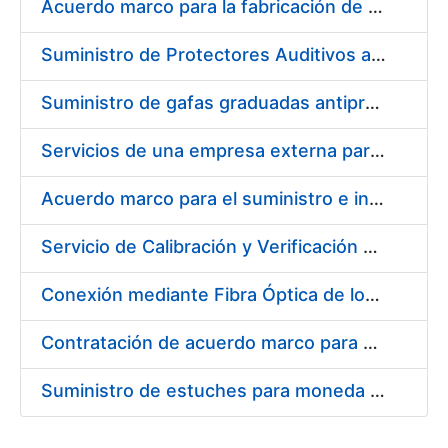
Acuerdo marco para la fabricación de piezas
Suministro de Protectores Auditivos a medida para las personas trabajadoras de los Centros de Trabajo de Madrid y Burgos
Suministro de gafas graduadas antiproyecciones para los trabajadores de la FNMT-RCM en los centros de trabajo de Madrid y Burgos
Servicios de una empresa externa para el asesoramiento y resolución de los recursos de alzada que se presentan relacionados con procesos de selección para la FNMT-RCM
Acuerdo marco para el suministro e instalación de persianas, estores y otros complementos
Servicio de Calibración y Verificación Externa de los Equipos de Medición del Servicio de Prevención de la FNMT-RCM
Conexión mediante Fibra Óptica de los Centros de Proceso de Datos (CPDs) de las sedes de la FNMT-RCM de Burgos y Madrid
Contratación de acuerdo marco para el Suministro de Material de Electricidad para la Fábrica Nacional de Moneda y Timbre-Real Casa de la Moneda en su centro de trabajo de Burgos
Suministro de estuches para moneda de 30 €