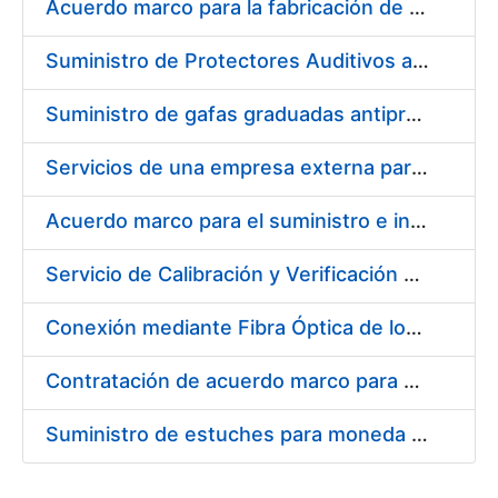
Acuerdo marco para la fabricación de piezas
Suministro de Protectores Auditivos a medida para las personas trabajadoras de los Centros de Trabajo de Madrid y Burgos
Suministro de gafas graduadas antiproyecciones para los trabajadores de la FNMT-RCM en los centros de trabajo de Madrid y Burgos
Servicios de una empresa externa para el asesoramiento y resolución de los recursos de alzada que se presentan relacionados con procesos de selección para la FNMT-RCM
Acuerdo marco para el suministro e instalación de persianas, estores y otros complementos
Servicio de Calibración y Verificación Externa de los Equipos de Medición del Servicio de Prevención de la FNMT-RCM
Conexión mediante Fibra Óptica de los Centros de Proceso de Datos (CPDs) de las sedes de la FNMT-RCM de Burgos y Madrid
Contratación de acuerdo marco para el Suministro de Material de Electricidad para la Fábrica Nacional de Moneda y Timbre-Real Casa de la Moneda en su centro de trabajo de Burgos
Suministro de estuches para moneda de 30 €