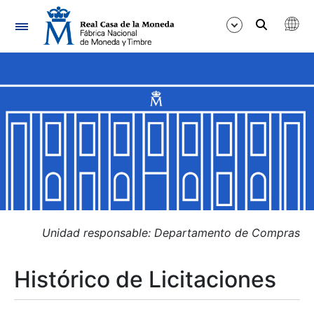
Navegación
Mostrar/Ocultar
Mostrar/Ocultar
Mostrar/Ocultar
Mostrar/Ocultar
Mostrar/Ocultar
Unidad responsable: Departamento de Compras
Histórico de Licitaciones
Mostrar/Ocultar