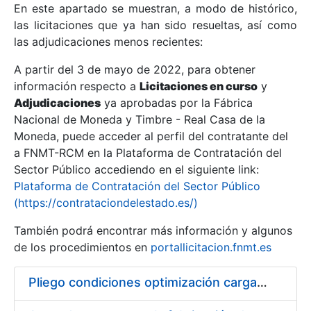
En este apartado se muestran, a modo de histórico,
las licitaciones que ya han sido resueltas, así como
Mostrar/Ocultar
las adjudicaciones menos recientes:
Mostrar/Ocultar
A partir del 3 de mayo de 2022, para obtener
información respecto a
Mostrar/Ocultar
Licitaciones en curso
y
Adjudicaciones
ya aprobadas por la Fábrica
Nacional de Moneda y Timbre - Real Casa de la
Moneda, puede acceder al perfil del contratante del
a FNMT-RCM en la Plataforma de Contratación del
Sector Público accediendo en el siguiente link:
Plataforma de Contratación del Sector Público
(https://contrataciondelestado.es/)
También podrá encontrar más información y algunos
de los procedimientos en
portallicitacion.fnmt.es
Mostrar/Ocultar
Pliego condiciones optimización cargas compras firmado