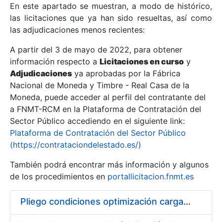
En este apartado se muestran, a modo de histórico,
las licitaciones que ya han sido resueltas, así como
Mostrar/Ocultar
las adjudicaciones menos recientes:
Mostrar/Ocultar
A partir del 3 de mayo de 2022, para obtener
información respecto a
Mostrar/Ocultar
Licitaciones en curso
y
Adjudicaciones
ya aprobadas por la Fábrica
Nacional de Moneda y Timbre - Real Casa de la
Moneda, puede acceder al perfil del contratante del
a FNMT-RCM en la Plataforma de Contratación del
Sector Público accediendo en el siguiente link:
Plataforma de Contratación del Sector Público
(https://contrataciondelestado.es/)
También podrá encontrar más información y algunos
de los procedimientos en
portallicitacion.fnmt.es
Mostrar/Ocultar
Pliego condiciones optimización cargas compras firmado