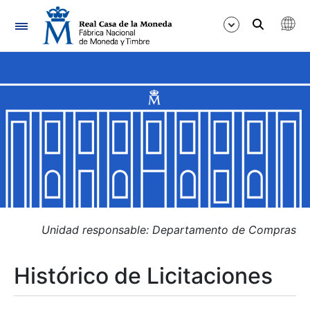
Navegación
Mostrar/Ocultar
Mostrar/Ocultar
Mostrar/Ocultar
Mostrar/Ocultar
Mostrar/Ocultar
Unidad responsable: Departamento de Compras
Histórico de Licitaciones
Mostrar/Ocultar