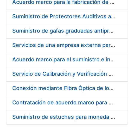
Acuerdo marco para la fabricación de piezas
Suministro de Protectores Auditivos a medida para las personas trabajadoras de los Centros de Trabajo de Madrid y Burgos
Suministro de gafas graduadas antiproyecciones para los trabajadores de la FNMT-RCM en los centros de trabajo de Madrid y Burgos
Servicios de una empresa externa para el asesoramiento y resolución de los recursos de alzada que se presentan relacionados con procesos de selección para la FNMT-RCM
Acuerdo marco para el suministro e instalación de persianas, estores y otros complementos
Servicio de Calibración y Verificación Externa de los Equipos de Medición del Servicio de Prevención de la FNMT-RCM
Conexión mediante Fibra Óptica de los Centros de Proceso de Datos (CPDs) de las sedes de la FNMT-RCM de Burgos y Madrid
Contratación de acuerdo marco para el Suministro de Material de Electricidad para la Fábrica Nacional de Moneda y Timbre-Real Casa de la Moneda en su centro de trabajo de Burgos
Suministro de estuches para moneda de 30 €