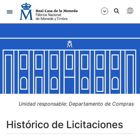
Navegación
Mostrar/Ocultar
Mostrar/Ocultar
Mostrar/Ocultar
Mostrar/Ocultar
Mostrar/Ocultar
Unidad responsable: Departamento de Compras
Histórico de Licitaciones
Mostrar/Ocultar