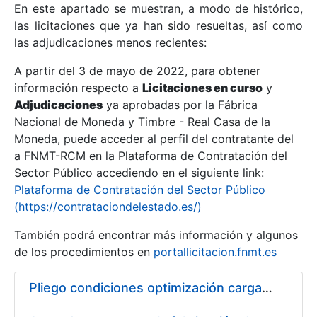
En este apartado se muestran, a modo de histórico,
las licitaciones que ya han sido resueltas, así como
Mostrar/Ocultar
las adjudicaciones menos recientes:
Mostrar/Ocultar
A partir del 3 de mayo de 2022, para obtener
información respecto a
Mostrar/Ocultar
Licitaciones en curso
y
Adjudicaciones
ya aprobadas por la Fábrica
Nacional de Moneda y Timbre - Real Casa de la
Moneda, puede acceder al perfil del contratante del
a FNMT-RCM en la Plataforma de Contratación del
Sector Público accediendo en el siguiente link:
Plataforma de Contratación del Sector Público
(https://contrataciondelestado.es/)
También podrá encontrar más información y algunos
de los procedimientos en
portallicitacion.fnmt.es
Mostrar/Ocultar
Pliego condiciones optimización cargas compras firmado