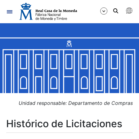
Navegación
Mostrar/Ocultar
Mostrar/Ocultar
Mostrar/Ocultar
Mostrar/Ocultar
Mostrar/Ocultar
Unidad responsable: Departamento de Compras
Histórico de Licitaciones
Mostrar/Ocultar