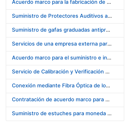
Acuerdo marco para la fabricación de piezas
Suministro de Protectores Auditivos a medida para las personas trabajadoras de los Centros de Trabajo de Madrid y Burgos
Suministro de gafas graduadas antiproyecciones para los trabajadores de la FNMT-RCM en los centros de trabajo de Madrid y Burgos
Servicios de una empresa externa para el asesoramiento y resolución de los recursos de alzada que se presentan relacionados con procesos de selección para la FNMT-RCM
Acuerdo marco para el suministro e instalación de persianas, estores y otros complementos
Servicio de Calibración y Verificación Externa de los Equipos de Medición del Servicio de Prevención de la FNMT-RCM
Conexión mediante Fibra Óptica de los Centros de Proceso de Datos (CPDs) de las sedes de la FNMT-RCM de Burgos y Madrid
Contratación de acuerdo marco para el Suministro de Material de Electricidad para la Fábrica Nacional de Moneda y Timbre-Real Casa de la Moneda en su centro de trabajo de Burgos
Suministro de estuches para moneda de 30 €