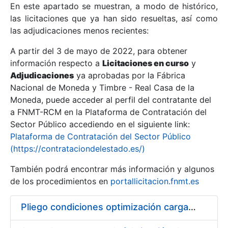
En este apartado se muestran, a modo de histórico,
las licitaciones que ya han sido resueltas, así como
Mostrar/Ocultar
las adjudicaciones menos recientes:
Mostrar/Ocultar
A partir del 3 de mayo de 2022, para obtener
información respecto a
Mostrar/Ocultar
Licitaciones en curso
y
Adjudicaciones
ya aprobadas por la Fábrica
Nacional de Moneda y Timbre - Real Casa de la
Moneda, puede acceder al perfil del contratante del
a FNMT-RCM en la Plataforma de Contratación del
Sector Público accediendo en el siguiente link:
Plataforma de Contratación del Sector Público
(https://contrataciondelestado.es/)
También podrá encontrar más información y algunos
de los procedimientos en
portallicitacion.fnmt.es
Mostrar/Ocultar
Pliego condiciones optimización cargas compras firmado