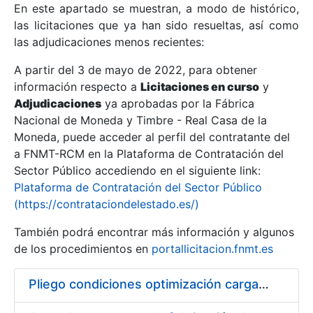
En este apartado se muestran, a modo de histórico,
las licitaciones que ya han sido resueltas, así como
Mostrar/Ocultar
las adjudicaciones menos recientes:
Mostrar/Ocultar
A partir del 3 de mayo de 2022, para obtener
información respecto a
Mostrar/Ocultar
Licitaciones en curso
y
Adjudicaciones
ya aprobadas por la Fábrica
Nacional de Moneda y Timbre - Real Casa de la
Moneda, puede acceder al perfil del contratante del
a FNMT-RCM en la Plataforma de Contratación del
Sector Público accediendo en el siguiente link:
Plataforma de Contratación del Sector Público
(https://contrataciondelestado.es/)
También podrá encontrar más información y algunos
de los procedimientos en
portallicitacion.fnmt.es
Mostrar/Ocultar
Pliego condiciones optimización cargas compras firmado