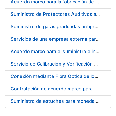
Acuerdo marco para la fabricación de piezas
Suministro de Protectores Auditivos a medida para las personas trabajadoras de los Centros de Trabajo de Madrid y Burgos
Suministro de gafas graduadas antiproyecciones para los trabajadores de la FNMT-RCM en los centros de trabajo de Madrid y Burgos
Servicios de una empresa externa para el asesoramiento y resolución de los recursos de alzada que se presentan relacionados con procesos de selección para la FNMT-RCM
Acuerdo marco para el suministro e instalación de persianas, estores y otros complementos
Servicio de Calibración y Verificación Externa de los Equipos de Medición del Servicio de Prevención de la FNMT-RCM
Conexión mediante Fibra Óptica de los Centros de Proceso de Datos (CPDs) de las sedes de la FNMT-RCM de Burgos y Madrid
Contratación de acuerdo marco para el Suministro de Material de Electricidad para la Fábrica Nacional de Moneda y Timbre-Real Casa de la Moneda en su centro de trabajo de Burgos
Suministro de estuches para moneda de 30 €