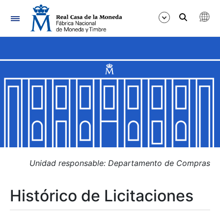
Navegación
Mostrar/Ocultar
Mostrar/Ocultar
Mostrar/Ocultar
Mostrar/Ocultar
Mostrar/Ocultar
Unidad responsable: Departamento de Compras
Histórico de Licitaciones
Mostrar/Ocultar