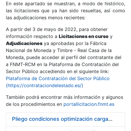
En este apartado se muestran, a modo de histórico,
las licitaciones que ya han sido resueltas, así como
Mostrar/Ocultar
las adjudicaciones menos recientes:
Mostrar/Ocultar
A partir del 3 de mayo de 2022, para obtener
información respecto a
Mostrar/Ocultar
Licitaciones en curso
y
Adjudicaciones
ya aprobadas por la Fábrica
Nacional de Moneda y Timbre - Real Casa de la
Moneda, puede acceder al perfil del contratante del
a FNMT-RCM en la Plataforma de Contratación del
Sector Público accediendo en el siguiente link:
Plataforma de Contratación del Sector Público
(https://contrataciondelestado.es/)
También podrá encontrar más información y algunos
de los procedimientos en
portallicitacion.fnmt.es
Mostrar/Ocultar
Pliego condiciones optimización cargas compras firmado