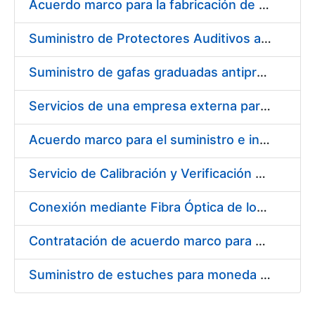
Acuerdo marco para la fabricación de piezas
Suministro de Protectores Auditivos a medida para las personas trabajadoras de los Centros de Trabajo de Madrid y Burgos
Suministro de gafas graduadas antiproyecciones para los trabajadores de la FNMT-RCM en los centros de trabajo de Madrid y Burgos
Servicios de una empresa externa para el asesoramiento y resolución de los recursos de alzada que se presentan relacionados con procesos de selección para la FNMT-RCM
Acuerdo marco para el suministro e instalación de persianas, estores y otros complementos
Servicio de Calibración y Verificación Externa de los Equipos de Medición del Servicio de Prevención de la FNMT-RCM
Conexión mediante Fibra Óptica de los Centros de Proceso de Datos (CPDs) de las sedes de la FNMT-RCM de Burgos y Madrid
Contratación de acuerdo marco para el Suministro de Material de Electricidad para la Fábrica Nacional de Moneda y Timbre-Real Casa de la Moneda en su centro de trabajo de Burgos
Suministro de estuches para moneda de 30 €