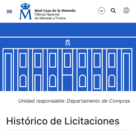
Navegación
Mostrar/Ocultar
Mostrar/Ocultar
Mostrar/Ocultar
Mostrar/Ocultar
Mostrar/Ocultar
Unidad responsable: Departamento de Compras
Histórico de Licitaciones
Mostrar/Ocultar