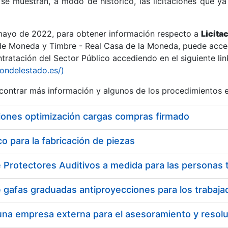
se muestran, a modo de histórico, las licitaciones que ya
 mayo de 2022, para obtener información respecto a
Licita
de Moneda y Timbre - Real Casa de la Moneda, puede acced
ratación del Sector Público accediendo en el siguiente lin
r
iondelestado.es/)
ontrar más información y algunos de los procedimientos 
iones optimización cargas compras firmado
 para la fabricación de piezas
tar