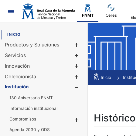
Navegación
FNMT
Ceres
El
INICIO
Productos y Soluciones
Mostrar/Ocul
Servicios
Mostrar/Ocul
Innovación
Mostrar/Ocul
Coleccionista
Mostrar/Ocul
Inicio
Institu
Institución
Mostrar/Ocul
130 Aniversario FNMT
Información institucional
Histórico
Compromisos
Mostrar/Ocultar
Agenda 2030 y ODS