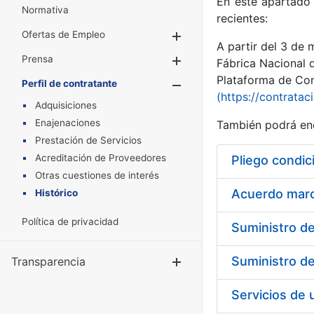
En este apartado 
Normativa
recientes:
Ofertas de Empleo
Mostrar/Ocultar
A partir del 3 de
Prensa
Mostrar/Ocultar
Fábrica Nacional 
Plataforma de Cont
Perfil de contratante
Mostrar/Oculta
(https://contratac
Adquisiciones
Enajenaciones
También podrá enc
Prestación de Servicios
Acreditación de Proveedores
Pliego condic
Otras cuestiones de interés
Acuerdo marco
Histórico
Política de privacidad
Transparencia
Mostrar/Ocul