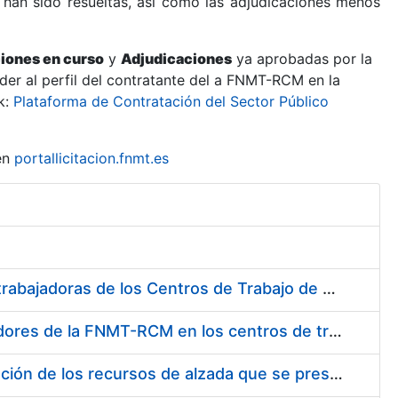
 han sido resueltas, así como las adjudicaciones menos
ciones en curso
y
Adjudicaciones
ya aprobadas por la
er al perfil del contratante del a FNMT-RCM en la
k:
Plataforma de Contratación del Sector Público
en
portallicitacion.fnmt.es
Suministro de Protectores Auditivos a medida para las personas trabajadoras de los Centros de Trabajo de Madrid y Burgos
Suministro de gafas graduadas antiproyecciones para los trabajadores de la FNMT-RCM en los centros de trabajo de Madrid y Burgos
Servicios de una empresa externa para el asesoramiento y resolución de los recursos de alzada que se presentan relacionados con procesos de selección para la FNMT-RCM