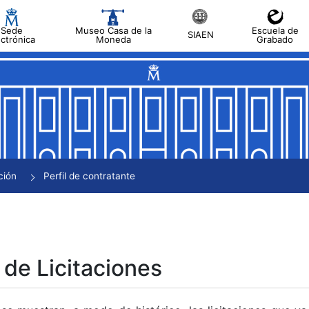
Sede
Museo Casa de la
Escuela de
SIAEN
ectrónica
Moneda
Grabado
tar
tar
tar
tar
ción
Perfil de contratante
tar
 de Licitaciones