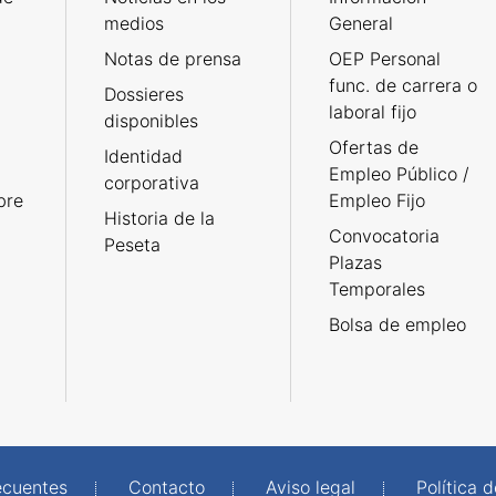
medios
General
Notas de prensa
OEP Personal
func. de carrera o
Dossieres
laboral fijo
disponibles
Ofertas de
Identidad
Empleo Público /
corporativa
bre
Empleo Fijo
Historia de la
Convocatoria
Peseta
Plazas
Temporales
Bolsa de empleo
ecuentes
Contacto
Aviso legal
Política 