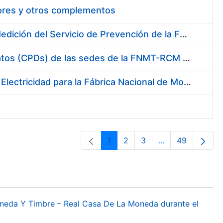
tores y otros complementos
Servicio de Calibración y Verificación Externa de los Equipos de Medición del Servicio de Prevención de la FNMT-RCM
Conexión mediante Fibra Óptica de los Centros de Proceso de Datos (CPDs) de las sedes de la FNMT-RCM de Burgos y Madrid
Contratación de acuerdo marco para el Suministro de Material de Electricidad para la Fábrica Nacional de Moneda y Timbre-Real Casa de la Moneda en su centro de trabajo de Burgos
1
2
3
...
49
Página
Página
Página
Páginas interme
Página
oneda Y Timbre – Real Casa De La Moneda durante el