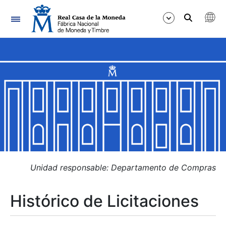
Navegación
Mostrar/Ocultar
Mostrar/Ocultar
Mostrar/Ocultar
Mostrar/Ocultar
Mostrar/Ocultar
Unidad responsable: Departamento de Compras
Histórico de Licitaciones
Mostrar/Ocultar