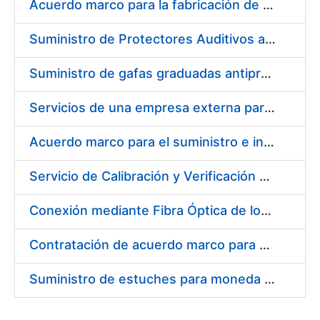
Acuerdo marco para la fabricación de piezas
Suministro de Protectores Auditivos a medida para las personas trabajadoras de los Centros de Trabajo de Madrid y Burgos
Suministro de gafas graduadas antiproyecciones para los trabajadores de la FNMT-RCM en los centros de trabajo de Madrid y Burgos
Servicios de una empresa externa para el asesoramiento y resolución de los recursos de alzada que se presentan relacionados con procesos de selección para la FNMT-RCM
Acuerdo marco para el suministro e instalación de persianas, estores y otros complementos
Servicio de Calibración y Verificación Externa de los Equipos de Medición del Servicio de Prevención de la FNMT-RCM
Conexión mediante Fibra Óptica de los Centros de Proceso de Datos (CPDs) de las sedes de la FNMT-RCM de Burgos y Madrid
Contratación de acuerdo marco para el Suministro de Material de Electricidad para la Fábrica Nacional de Moneda y Timbre-Real Casa de la Moneda en su centro de trabajo de Burgos
Suministro de estuches para moneda de 30 €