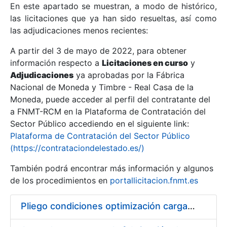
En este apartado se muestran, a modo de histórico,
las licitaciones que ya han sido resueltas, así como
Mostrar/Ocultar
las adjudicaciones menos recientes:
Mostrar/Ocultar
A partir del 3 de mayo de 2022, para obtener
información respecto a
Mostrar/Ocultar
Licitaciones en curso
y
Adjudicaciones
ya aprobadas por la Fábrica
Nacional de Moneda y Timbre - Real Casa de la
Moneda, puede acceder al perfil del contratante del
a FNMT-RCM en la Plataforma de Contratación del
Sector Público accediendo en el siguiente link:
Plataforma de Contratación del Sector Público
(https://contrataciondelestado.es/)
También podrá encontrar más información y algunos
de los procedimientos en
portallicitacion.fnmt.es
Mostrar/Ocultar
Pliego condiciones optimización cargas compras firmado