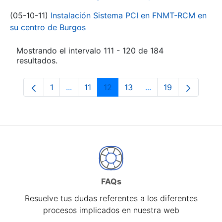
(05-10-11)
Instalación Sistema PCI en FNMT-RCM en
su centro de Burgos
Mostrando el intervalo 111 - 120 de 184
resultados.
1
...
11
12
13
...
19
Página
Páginas intermedias Use TAB para despl
Página
Página
Página
Páginas intermedia
Página
FAQs
Resuelve tus dudas referentes a los diferentes
procesos implicados en nuestra web