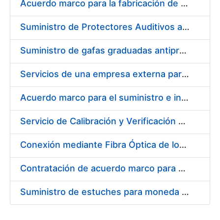
Acuerdo marco para la fabricación de piezas
Suministro de Protectores Auditivos a medida para las personas trabajadoras de los Centros de Trabajo de Madrid y Burgos
Suministro de gafas graduadas antiproyecciones para los trabajadores de la FNMT-RCM en los centros de trabajo de Madrid y Burgos
Servicios de una empresa externa para el asesoramiento y resolución de los recursos de alzada que se presentan relacionados con procesos de selección para la FNMT-RCM
Acuerdo marco para el suministro e instalación de persianas, estores y otros complementos
Servicio de Calibración y Verificación Externa de los Equipos de Medición del Servicio de Prevención de la FNMT-RCM
Conexión mediante Fibra Óptica de los Centros de Proceso de Datos (CPDs) de las sedes de la FNMT-RCM de Burgos y Madrid
Contratación de acuerdo marco para el Suministro de Material de Electricidad para la Fábrica Nacional de Moneda y Timbre-Real Casa de la Moneda en su centro de trabajo de Burgos
Suministro de estuches para moneda de 30 €