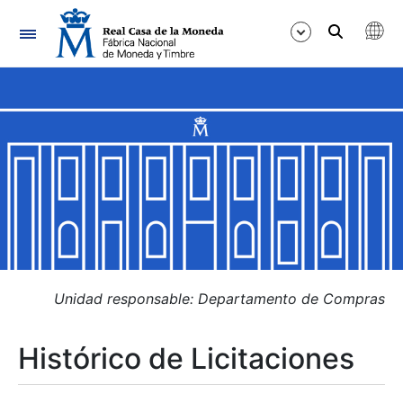
Navegación
Mostrar/Ocultar
Mostrar/Ocultar
Mostrar/Ocultar
Mostrar/Ocultar
Mostrar/Ocultar
Unidad responsable: Departamento de Compras
Histórico de Licitaciones
Mostrar/Ocultar