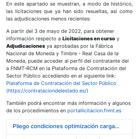
En este apartado se muestran, a modo de histórico,
las licitaciones que ya han sido resueltas, así como
Mostrar/Ocultar
las adjudicaciones menos recientes:
Mostrar/Ocultar
A partir del 3 de mayo de 2022, para obtener
información respecto a
Mostrar/Ocultar
Licitaciones en curso
y
Adjudicaciones
ya aprobadas por la Fábrica
Nacional de Moneda y Timbre - Real Casa de la
Moneda, puede acceder al perfil del contratante del
a FNMT-RCM en la Plataforma de Contratación del
Sector Público accediendo en el siguiente link:
Plataforma de Contratación del Sector Público
(https://contrataciondelestado.es/)
También podrá encontrar más información y algunos
de los procedimientos en
portallicitacion.fnmt.es
Mostrar/Ocultar
Pliego condiciones optimización cargas compras firmado