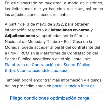
En este apartado se muestran, a modo de histórico,
las licitaciones que ya han sido resueltas, así como
Mostrar/Ocultar
las adjudicaciones menos recientes:
Mostrar/Ocultar
A partir del 3 de mayo de 2022, para obtener
información respecto a
Mostrar/Ocultar
Licitaciones en curso
y
Adjudicaciones
ya aprobadas por la Fábrica
Nacional de Moneda y Timbre - Real Casa de la
Moneda, puede acceder al perfil del contratante del
a FNMT-RCM en la Plataforma de Contratación del
Sector Público accediendo en el siguiente link:
Plataforma de Contratación del Sector Público
(https://contrataciondelestado.es/)
También podrá encontrar más información y algunos
de los procedimientos en
portallicitacion.fnmt.es
Mostrar/Ocultar
Pliego condiciones optimización cargas compras firmado