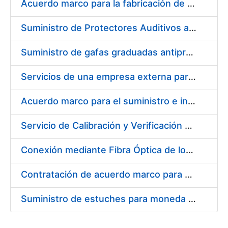
Acuerdo marco para la fabricación de piezas
Suministro de Protectores Auditivos a medida para las personas trabajadoras de los Centros de Trabajo de Madrid y Burgos
Suministro de gafas graduadas antiproyecciones para los trabajadores de la FNMT-RCM en los centros de trabajo de Madrid y Burgos
Servicios de una empresa externa para el asesoramiento y resolución de los recursos de alzada que se presentan relacionados con procesos de selección para la FNMT-RCM
Acuerdo marco para el suministro e instalación de persianas, estores y otros complementos
Servicio de Calibración y Verificación Externa de los Equipos de Medición del Servicio de Prevención de la FNMT-RCM
Conexión mediante Fibra Óptica de los Centros de Proceso de Datos (CPDs) de las sedes de la FNMT-RCM de Burgos y Madrid
Contratación de acuerdo marco para el Suministro de Material de Electricidad para la Fábrica Nacional de Moneda y Timbre-Real Casa de la Moneda en su centro de trabajo de Burgos
Suministro de estuches para moneda de 30 €