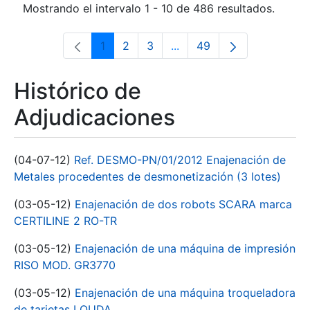
Mostrando el intervalo 1 - 10 de 486 resultados.
1
2
3
...
49
Página
Página
Página
Páginas intermedias Use 
Página
Histórico de
Adjudicaciones
(04-07-12)
Ref. DESMO-PN/01/2012 Enajenación de
Metales procedentes de desmonetización (3 lotes)
(03-05-12)
Enajenación de dos robots SCARA marca
CERTILINE 2 RO-TR
(03-05-12)
Enajenación de una máquina de impresión
RISO MOD. GR3770
(03-05-12)
Enajenación de una máquina troqueladora
de tarjetas LOUDA