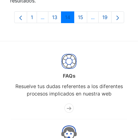
resultados.
1
...
13
14
15
...
19
Página
Páginas intermedias Use TAB para despla
Página
Página
Página
Páginas intermedia
Página
FAQs
Resuelve tus dudas referentes a los diferentes
procesos implicados en nuestra web