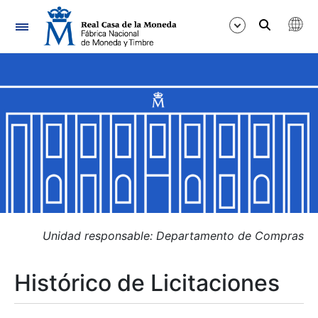
Navegación
Mostrar/Ocultar
Mostrar/Ocultar
Mostrar/Ocultar
Mostrar/Ocultar
Mostrar/Ocultar
Unidad responsable: Departamento de Compras
Histórico de Licitaciones
Mostrar/Ocultar