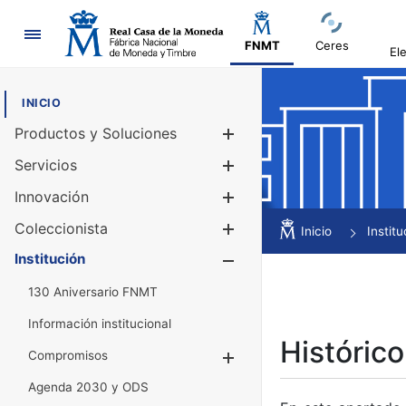
Navegación
FNMT
Ceres
El
INICIO
Productos y Soluciones
Mostrar/Ocul
Servicios
Mostrar/Ocul
Innovación
Mostrar/Ocul
Coleccionista
Mostrar/Ocul
Inicio
Institu
Institución
Mostrar/Ocul
130 Aniversario FNMT
Información institucional
Histórico
Compromisos
Mostrar/Ocultar
Agenda 2030 y ODS