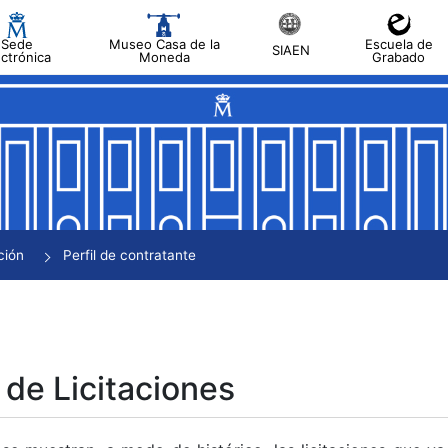
Sede
Museo Casa de la
Escuela de
SIAEN
ectrónica
Moneda
Grabado
tar
tar
tar
tar
ción
Perfil de contratante
tar
 de Licitaciones