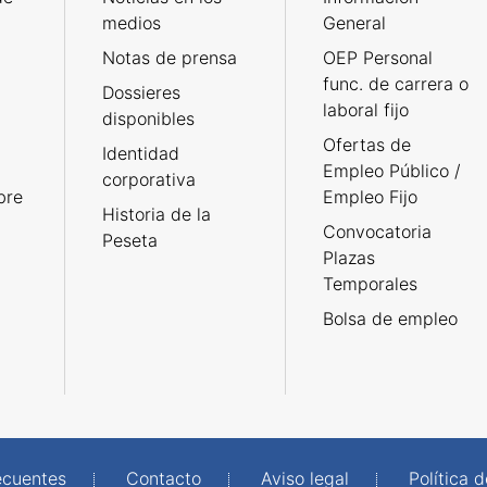
medios
General
Notas de prensa
OEP Personal
func. de carrera o
Dossieres
laboral fijo
disponibles
Ofertas de
Identidad
Empleo Público /
corporativa
bre
Empleo Fijo
Historia de la
Convocatoria
Peseta
Plazas
Temporales
Bolsa de empleo
ecuentes
Contacto
Aviso legal
Política 