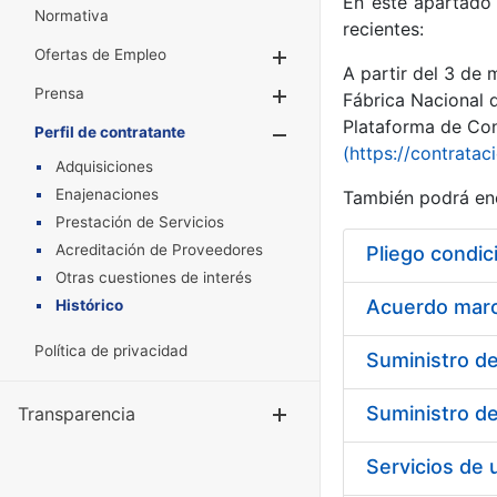
En este apartado 
Normativa
recientes:
Ofertas de Empleo
Mostrar/Ocultar
A partir del 3 de
Prensa
Mostrar/Ocultar
Fábrica Nacional 
Plataforma de Cont
Perfil de contratante
Mostrar/Oculta
(https://contratac
Adquisiciones
Enajenaciones
También podrá enc
Prestación de Servicios
Acreditación de Proveedores
Pliego condic
Otras cuestiones de interés
Acuerdo marco
Histórico
Política de privacidad
Transparencia
Mostrar/Ocul