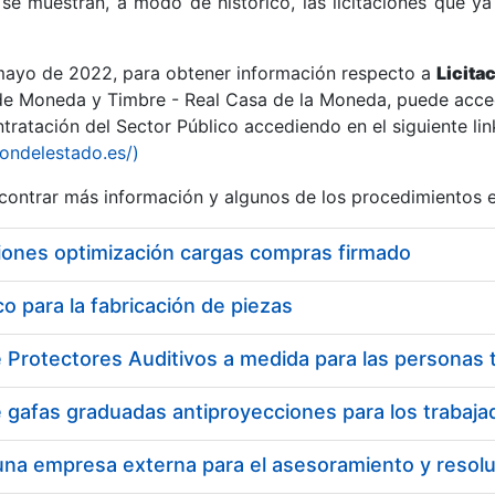
se muestran, a modo de histórico, las licitaciones que ya
 mayo de 2022, para obtener información respecto a
Licita
de Moneda y Timbre - Real Casa de la Moneda, puede acced
ratación del Sector Público accediendo en el siguiente lin
r
iondelestado.es/)
ontrar más información y algunos de los procedimientos 
iones optimización cargas compras firmado
 para la fabricación de piezas
tar