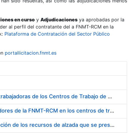
 han sido resueltas, así como las adjudicaciones menos
ciones en curso
y
Adjudicaciones
ya aprobadas por la
er al perfil del contratante del a FNMT-RCM en la
k:
Plataforma de Contratación del Sector Público
en
portallicitacion.fnmt.es
Suministro de Protectores Auditivos a medida para las personas trabajadoras de los Centros de Trabajo de Madrid y Burgos
Suministro de gafas graduadas antiproyecciones para los trabajadores de la FNMT-RCM en los centros de trabajo de Madrid y Burgos
Servicios de una empresa externa para el asesoramiento y resolución de los recursos de alzada que se presentan relacionados con procesos de selección para la FNMT-RCM