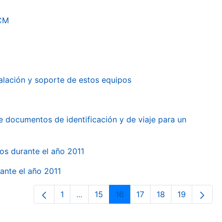
RCM
alación y soporte de estos equipos
e documentos de identificación y de viaje para un
gos durante el año 2011
ante el año 2011
1
...
15
16
17
18
19
Página
Páginas intermedias Use TAB para des
Página
Página
Página
Página
Página