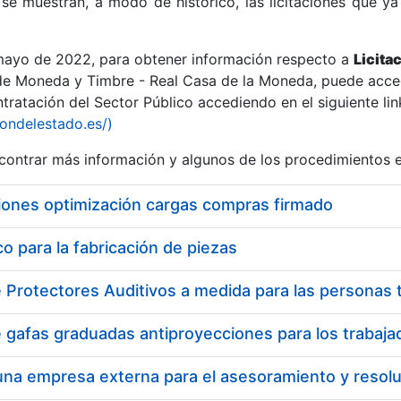
se muestran, a modo de histórico, las licitaciones que ya
 mayo de 2022, para obtener información respecto a
Licita
de Moneda y Timbre - Real Casa de la Moneda, puede acced
ratación del Sector Público accediendo en el siguiente lin
r
iondelestado.es/)
ontrar más información y algunos de los procedimientos 
iones optimización cargas compras firmado
 para la fabricación de piezas
tar