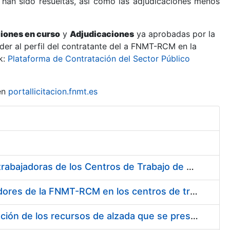
 han sido resueltas, así como las adjudicaciones menos
ciones en curso
y
Adjudicaciones
ya aprobadas por la
er al perfil del contratante del a FNMT-RCM en la
k:
Plataforma de Contratación del Sector Público
en
portallicitacion.fnmt.es
Suministro de Protectores Auditivos a medida para las personas trabajadoras de los Centros de Trabajo de Madrid y Burgos
Suministro de gafas graduadas antiproyecciones para los trabajadores de la FNMT-RCM en los centros de trabajo de Madrid y Burgos
Servicios de una empresa externa para el asesoramiento y resolución de los recursos de alzada que se presentan relacionados con procesos de selección para la FNMT-RCM