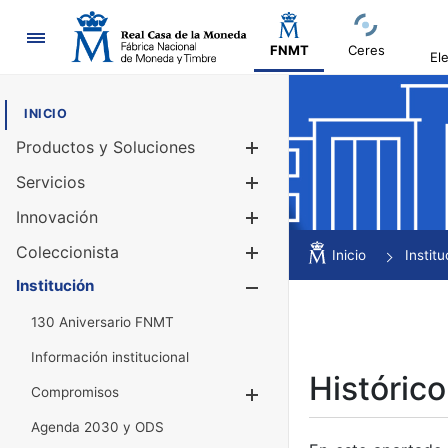
Navegación
FNMT
Ceres
El
INICIO
Productos y Soluciones
Mostrar/Ocul
Servicios
Mostrar/Ocul
Innovación
Mostrar/Ocul
Coleccionista
Mostrar/Ocul
Inicio
Institu
Institución
Mostrar/Ocul
130 Aniversario FNMT
Información institucional
Histórico
Compromisos
Mostrar/Ocultar
Agenda 2030 y ODS