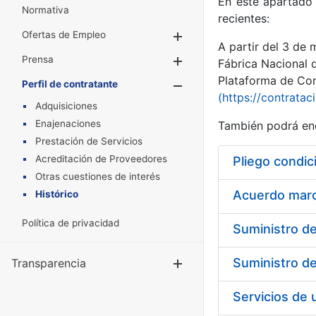
En este apartado 
Normativa
recientes:
Ofertas de Empleo
Mostrar/Ocultar
A partir del 3 de
Prensa
Mostrar/Ocultar
Fábrica Nacional 
Plataforma de Cont
Perfil de contratante
Mostrar/Oculta
(https://contratac
Adquisiciones
Enajenaciones
También podrá enc
Prestación de Servicios
Acreditación de Proveedores
Pliego condic
Otras cuestiones de interés
Acuerdo marco
Histórico
Política de privacidad
Transparencia
Mostrar/Ocul