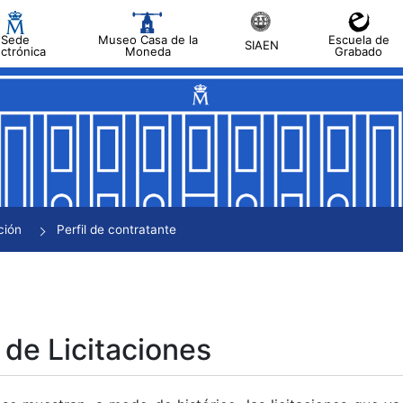
Sede
Museo Casa de la
Escuela de
SIAEN
ectrónica
Moneda
Grabado
tar
tar
tar
tar
ción
Perfil de contratante
tar
 de Licitaciones