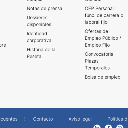
Notas de prensa
OEP Personal
func. de carrera o
Dossieres
laboral fijo
disponibles
Ofertas de
Identidad
Empleo Público /
corporativa
bre
Empleo Fijo
Historia de la
Convocatoria
Peseta
Plazas
Temporales
Bolsa de empleo
ecuentes
Contacto
Aviso legal
Política 