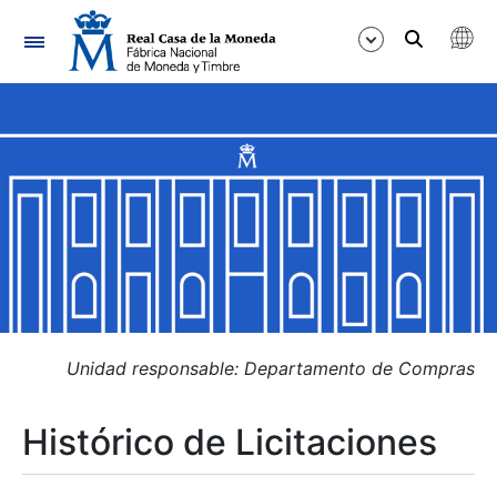
Navegación
Mostrar/Ocultar
Mostrar/Ocultar
Mostrar/Ocultar
Mostrar/Ocultar
Mostrar/Ocultar
Unidad responsable: Departamento de Compras
Histórico de Licitaciones
Mostrar/Ocultar