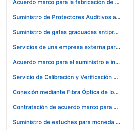
Acuerdo marco para la fabricación de piezas
Suministro de Protectores Auditivos a medida para las personas trabajadoras de los Centros de Trabajo de Madrid y Burgos
Suministro de gafas graduadas antiproyecciones para los trabajadores de la FNMT-RCM en los centros de trabajo de Madrid y Burgos
Servicios de una empresa externa para el asesoramiento y resolución de los recursos de alzada que se presentan relacionados con procesos de selección para la FNMT-RCM
Acuerdo marco para el suministro e instalación de persianas, estores y otros complementos
Servicio de Calibración y Verificación Externa de los Equipos de Medición del Servicio de Prevención de la FNMT-RCM
Conexión mediante Fibra Óptica de los Centros de Proceso de Datos (CPDs) de las sedes de la FNMT-RCM de Burgos y Madrid
Contratación de acuerdo marco para el Suministro de Material de Electricidad para la Fábrica Nacional de Moneda y Timbre-Real Casa de la Moneda en su centro de trabajo de Burgos
Suministro de estuches para moneda de 30 €