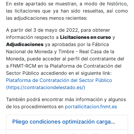
En este apartado se muestran, a modo de histórico,
las licitaciones que ya han sido resueltas, así como
Mostrar/Ocultar
las adjudicaciones menos recientes:
Mostrar/Ocultar
A partir del 3 de mayo de 2022, para obtener
información respecto a
Mostrar/Ocultar
Licitaciones en curso
y
Adjudicaciones
ya aprobadas por la Fábrica
Nacional de Moneda y Timbre - Real Casa de la
Moneda, puede acceder al perfil del contratante del
a FNMT-RCM en la Plataforma de Contratación del
Sector Público accediendo en el siguiente link:
Plataforma de Contratación del Sector Público
(https://contrataciondelestado.es/)
También podrá encontrar más información y algunos
de los procedimientos en
portallicitacion.fnmt.es
Mostrar/Ocultar
Pliego condiciones optimización cargas compras firmado