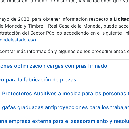
se muestran, a modo de histórico, las licitaciones que ya
 mayo de 2022, para obtener información respecto a
Licita
de Moneda y Timbre - Real Casa de la Moneda, puede acced
ratación del Sector Público accediendo en el siguiente lin
r
iondelestado.es/)
ontrar más información y algunos de los procedimientos 
iones optimización cargas compras firmado
 para la fabricación de piezas
tar