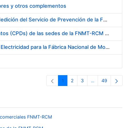
tores y otros complementos
Servicio de Calibración y Verificación Externa de los Equipos de Medición del Servicio de Prevención de la FNMT-RCM
Conexión mediante Fibra Óptica de los Centros de Proceso de Datos (CPDs) de las sedes de la FNMT-RCM de Burgos y Madrid
Contratación de acuerdo marco para el Suministro de Material de Electricidad para la Fábrica Nacional de Moneda y Timbre-Real Casa de la Moneda en su centro de trabajo de Burgos
1
2
3
...
49
Página
Página
Página
Páginas interme
Página
os comerciales FNMT-RCM