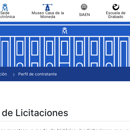
Sede
Museo Casa de la
Escuela de
SIAEN
ectrónica
Moneda
Grabado
tar
tar
tar
tar
ción
Perfil de contratante
tar
 de Licitaciones