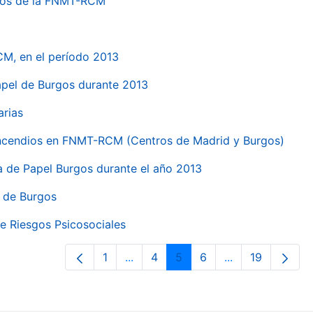
ntros de la FNMT-RCM
CM, en el período 2013
papel de Burgos durante 2013
arias
 incendios en FNMT-RCM (Centros de Madrid y Burgos)
ca de Papel Burgos durante el año 2013
l de Burgos
e Riesgos Psicosociales
1
...
4
5
6
...
19
Página
Páginas intermedias Use TAB para 
Página
Página
Página
Páginas interme
Página