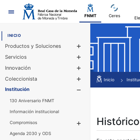
Navegación
FNMT
Ceres
El
INICIO
Productos y Soluciones
Mostrar/Ocul
Servicios
Mostrar/Ocul
Innovación
Mostrar/Ocul
Coleccionista
Mostrar/Ocul
Inicio
Institu
Institución
Mostrar/Ocul
130 Aniversario FNMT
Información institucional
Histórico
Compromisos
Mostrar/Ocultar
Agenda 2030 y ODS