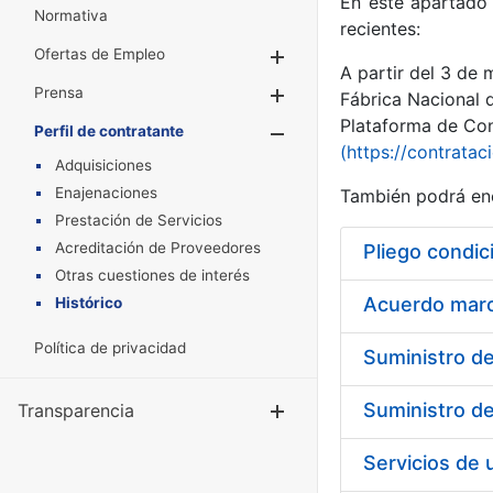
En este apartado 
Normativa
recientes:
Ofertas de Empleo
Mostrar/Ocultar
A partir del 3 de
Prensa
Mostrar/Ocultar
Fábrica Nacional 
Plataforma de Cont
Perfil de contratante
Mostrar/Oculta
(https://contratac
Adquisiciones
Enajenaciones
También podrá enc
Prestación de Servicios
Acreditación de Proveedores
Pliego condic
Otras cuestiones de interés
Acuerdo marco
Histórico
Política de privacidad
Transparencia
Mostrar/Ocul