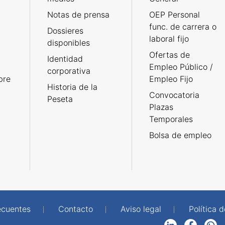
Notas de prensa
OEP Personal
func. de carrera o
Dossieres
laboral fijo
disponibles
Ofertas de
Identidad
Empleo Público /
corporativa
bre
Empleo Fijo
Historia de la
Convocatoria
Peseta
Plazas
Temporales
Bolsa de empleo
ecuentes
Contacto
Aviso legal
Política 