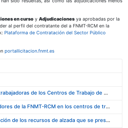
 han sido resueltas, así como las adjudicaciones menos
ciones en curso
y
Adjudicaciones
ya aprobadas por la
er al perfil del contratante del a FNMT-RCM en la
k:
Plataforma de Contratación del Sector Público
en
portallicitacion.fnmt.es
Suministro de Protectores Auditivos a medida para las personas trabajadoras de los Centros de Trabajo de Madrid y Burgos
Suministro de gafas graduadas antiproyecciones para los trabajadores de la FNMT-RCM en los centros de trabajo de Madrid y Burgos
Servicios de una empresa externa para el asesoramiento y resolución de los recursos de alzada que se presentan relacionados con procesos de selección para la FNMT-RCM