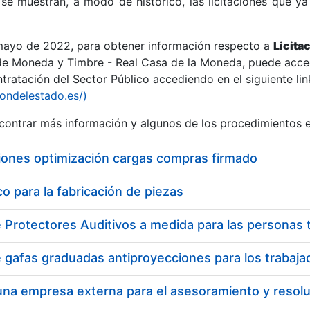
se muestran, a modo de histórico, las licitaciones que ya
 mayo de 2022, para obtener información respecto a
Licita
de Moneda y Timbre - Real Casa de la Moneda, puede acced
ratación del Sector Público accediendo en el siguiente lin
r
iondelestado.es/)
ontrar más información y algunos de los procedimientos 
iones optimización cargas compras firmado
 para la fabricación de piezas
tar