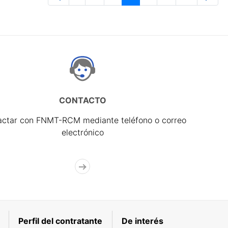
Página
Páginas intermedias Use TAB para 
Página
Página
Página
Páginas interme
Página
CONTACTO
actar con FNMT-RCM mediante teléfono o correo
electrónico
Perfil del contratante
De interés