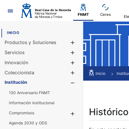
Navegación
FNMT
Ceres
El
INICIO
Productos y Soluciones
Mostrar/Ocul
Servicios
Mostrar/Ocul
Innovación
Mostrar/Ocul
Coleccionista
Mostrar/Ocul
Inicio
Institu
Institución
Mostrar/Ocul
130 Aniversario FNMT
Información institucional
Histórico
Compromisos
Mostrar/Ocultar
Agenda 2030 y ODS