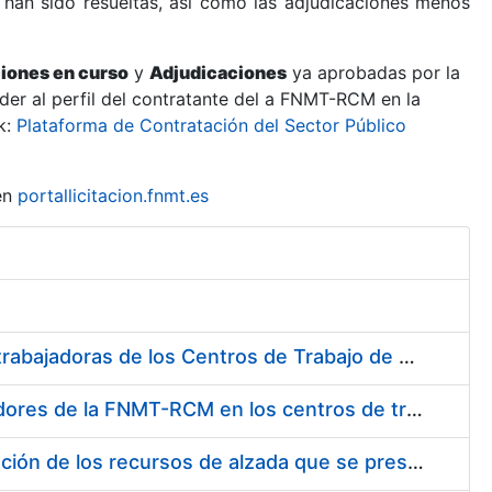
 han sido resueltas, así como las adjudicaciones menos
ciones en curso
y
Adjudicaciones
ya aprobadas por la
er al perfil del contratante del a FNMT-RCM en la
k:
Plataforma de Contratación del Sector Público
en
portallicitacion.fnmt.es
Suministro de Protectores Auditivos a medida para las personas trabajadoras de los Centros de Trabajo de Madrid y Burgos
Suministro de gafas graduadas antiproyecciones para los trabajadores de la FNMT-RCM en los centros de trabajo de Madrid y Burgos
Servicios de una empresa externa para el asesoramiento y resolución de los recursos de alzada que se presentan relacionados con procesos de selección para la FNMT-RCM