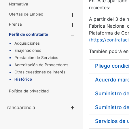
En este apartado 
Normativa
recientes:
Ofertas de Empleo
Mostrar/Ocultar
A partir del 3 de
Prensa
Mostrar/Ocultar
Fábrica Nacional 
Plataforma de Cont
Perfil de contratante
Mostrar/Oculta
(https://contratac
Adquisiciones
Enajenaciones
También podrá enc
Prestación de Servicios
Acreditación de Proveedores
Pliego condic
Otras cuestiones de interés
Acuerdo marco
Histórico
Política de privacidad
Transparencia
Mostrar/Ocul