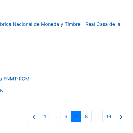
 Fábrica Nacional de Moneda y Timbre - Real Casa de la
e la FNMT-RCM
ON
1
...
6
7
8
...
19
Página
Páginas intermedias Use TAB para 
Página
Página
Página
Páginas interme
Página