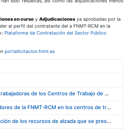
 han sido resueltas, así como las adjudicaciones menos
ciones en curso
y
Adjudicaciones
ya aprobadas por la
er al perfil del contratante del a FNMT-RCM en la
k:
Plataforma de Contratación del Sector Público
en
portallicitacion.fnmt.es
Suministro de Protectores Auditivos a medida para las personas trabajadoras de los Centros de Trabajo de Madrid y Burgos
Suministro de gafas graduadas antiproyecciones para los trabajadores de la FNMT-RCM en los centros de trabajo de Madrid y Burgos
Servicios de una empresa externa para el asesoramiento y resolución de los recursos de alzada que se presentan relacionados con procesos de selección para la FNMT-RCM