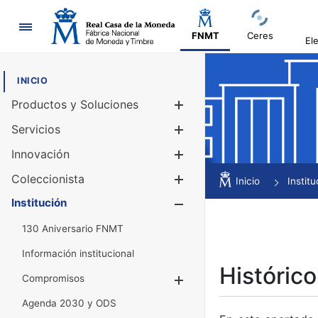
Navegación
FNMT
Ceres
El
INICIO
Productos y Soluciones
Mostrar/Ocul
Servicios
Mostrar/Ocul
Innovación
Mostrar/Ocul
Coleccionista
Mostrar/Ocul
Inicio
Institu
Institución
Mostrar/Ocul
130 Aniversario FNMT
Información institucional
Histórico
Compromisos
Mostrar/Ocultar
Agenda 2030 y ODS