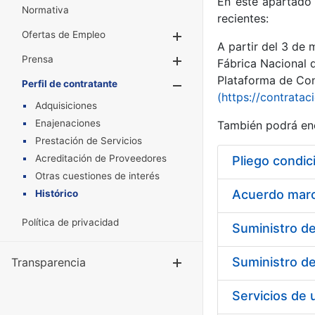
En este apartado 
Normativa
recientes:
Ofertas de Empleo
Mostrar/Ocultar
A partir del 3 de
Prensa
Mostrar/Ocultar
Fábrica Nacional 
Plataforma de Cont
Perfil de contratante
Mostrar/Oculta
(https://contratac
Adquisiciones
Enajenaciones
También podrá enc
Prestación de Servicios
Acreditación de Proveedores
Pliego condic
Otras cuestiones de interés
Acuerdo marco
Histórico
Política de privacidad
Transparencia
Mostrar/Ocul