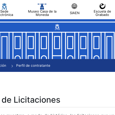
Sede
Museo Casa de la
Escuela de
SIAEN
ectrónica
Moneda
Grabado
tar
tar
tar
tar
ción
Perfil de contratante
tar
 de Licitaciones