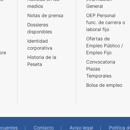
medios
General
Notas de prensa
OEP Personal
func. de carrera o
Dossieres
laboral fijo
disponibles
Ofertas de
Identidad
Empleo Público /
corporativa
bre
Empleo Fijo
Historia de la
Convocatoria
Peseta
Plazas
Temporales
Bolsa de empleo
ecuentes
Contacto
Aviso legal
Política 