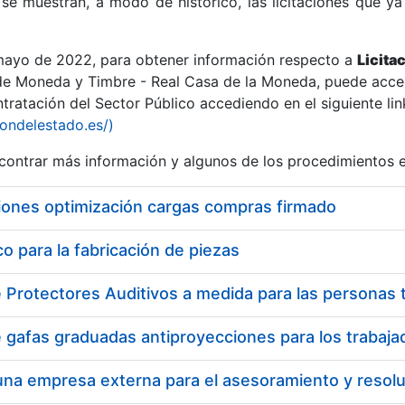
se muestran, a modo de histórico, las licitaciones que ya
 mayo de 2022, para obtener información respecto a
Licita
de Moneda y Timbre - Real Casa de la Moneda, puede acced
ratación del Sector Público accediendo en el siguiente lin
r
iondelestado.es/)
ontrar más información y algunos de los procedimientos 
iones optimización cargas compras firmado
 para la fabricación de piezas
tar