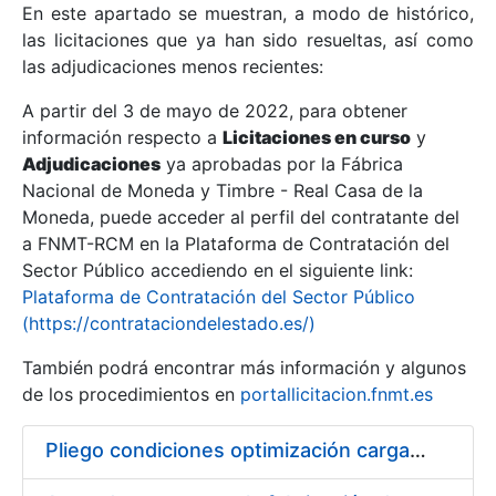
En este apartado se muestran, a modo de histórico,
las licitaciones que ya han sido resueltas, así como
Mostrar/Ocultar
las adjudicaciones menos recientes:
Mostrar/Ocultar
A partir del 3 de mayo de 2022, para obtener
información respecto a
Mostrar/Ocultar
Licitaciones en curso
y
Adjudicaciones
ya aprobadas por la Fábrica
Nacional de Moneda y Timbre - Real Casa de la
Moneda, puede acceder al perfil del contratante del
a FNMT-RCM en la Plataforma de Contratación del
Sector Público accediendo en el siguiente link:
Plataforma de Contratación del Sector Público
(https://contrataciondelestado.es/)
También podrá encontrar más información y algunos
de los procedimientos en
portallicitacion.fnmt.es
Mostrar/Ocultar
Pliego condiciones optimización cargas compras firmado