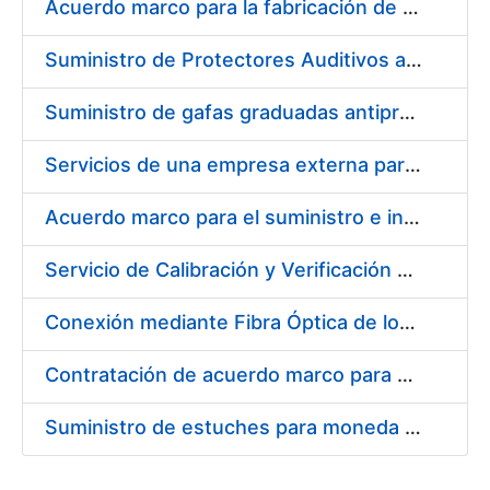
Acuerdo marco para la fabricación de piezas
Suministro de Protectores Auditivos a medida para las personas trabajadoras de los Centros de Trabajo de Madrid y Burgos
Suministro de gafas graduadas antiproyecciones para los trabajadores de la FNMT-RCM en los centros de trabajo de Madrid y Burgos
Servicios de una empresa externa para el asesoramiento y resolución de los recursos de alzada que se presentan relacionados con procesos de selección para la FNMT-RCM
Acuerdo marco para el suministro e instalación de persianas, estores y otros complementos
Servicio de Calibración y Verificación Externa de los Equipos de Medición del Servicio de Prevención de la FNMT-RCM
Conexión mediante Fibra Óptica de los Centros de Proceso de Datos (CPDs) de las sedes de la FNMT-RCM de Burgos y Madrid
Contratación de acuerdo marco para el Suministro de Material de Electricidad para la Fábrica Nacional de Moneda y Timbre-Real Casa de la Moneda en su centro de trabajo de Burgos
Suministro de estuches para moneda de 30 €