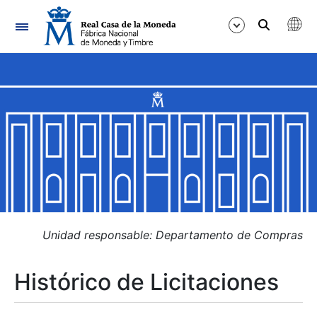
Navegación
Mostrar/Ocultar
Mostrar/Ocultar
Mostrar/Ocultar
Mostrar/Ocultar
Mostrar/Ocultar
Unidad responsable: Departamento de Compras
Histórico de Licitaciones
Mostrar/Ocultar