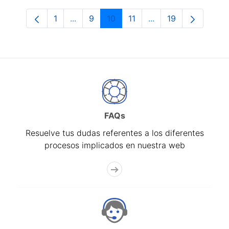
1
...
9
10
11
...
19
Página
Páginas intermedias Use TAB para despl
Página
Página
Página
Páginas intermedias
Página
FAQs
Resuelve tus dudas referentes a los diferentes
procesos implicados en nuestra web